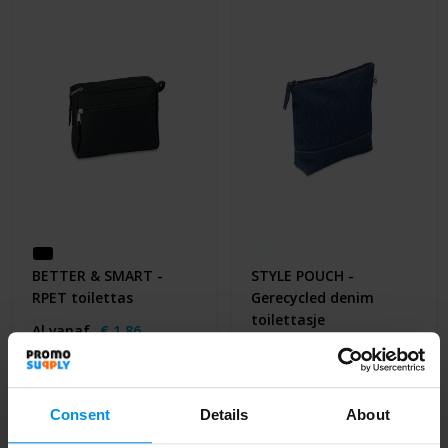
BETTER & SMART -
STYLE POUCH -
RPET toilettas
Gerecycled denim
toilettasje
Al vanaf
€ 1,86
Al vanaf
€ 1,88
4 werkdag(en)
4 werkdag(en)
Consent
Details
About