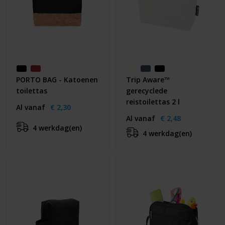
PORTO BAG - Katoenen
Trip Aware™
toilettas
gerecyclede
reistoilettas 2 l
Al vanaf
€ 2,30
Al vanaf
€ 2,48
4 werkdag(en)
4 werkdag(en)