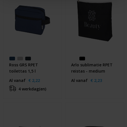
Ross GRS RPET
Arlo sublimatie RPET
toilettas 1,5 l
reistas - medium
Al vanaf
€ 2,22
Al vanaf
€ 2,23
4 werkdag(en)