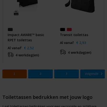
Impact AWARE™ basic
Transit toilettas
RPET toilettas
Al vanaf
€ 2,53
Al vanaf
€ 2,52
4 werkdag(en)
4 werkdag(en)
1
2
3
Volgende
Toilettassen bedrukken met jouw logo
Laat toilettassen bedrukken voor een verzorgde en zichtbare