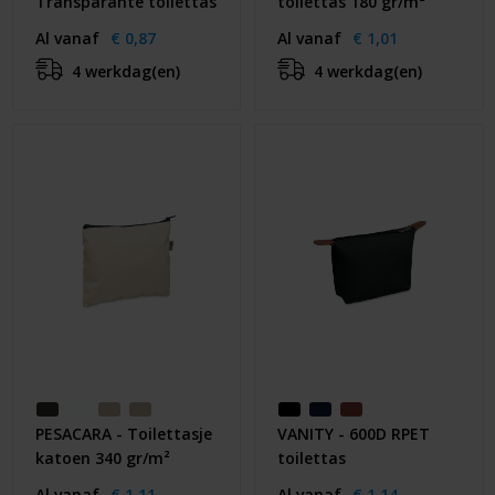
Transparante toilettas
toilettas 180 gr/m²
Al vanaf
€ 0,87
Al vanaf
€ 1,01
4 werkdag(en)
4 werkdag(en)
PESACARA - Toilettasje
VANITY - 600D RPET
katoen 340 gr/m²
toilettas
Al vanaf
€ 1,11
Al vanaf
€ 1,14