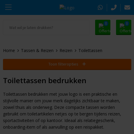
0
0
Ga naar Promosnoepje.nl
Parker
Kantoorartikelen
Oranje artikelen
Home
Tassen & Reizen
Reizen
Toilettassen
Alle promosnoepje
Thule
Drinkwaren
Zomer
Toon filteropties
Moleskine
Kleding & Textiel
Pasen
Toilettassen bedrukken
Alle merken
Tassen & Reizen
Kerst
Toilettassen bedrukken met jouw logo is een praktische en
Elektronica & Gadgets
Eindejaarsgeschenken
stijlvolle manier om jouw merk dagelijks zichtbaar te maken,
zowel thuis als onderweg. Deze compacte tassen worden
Alle geefmomenten
Beurs & Event
gebruikt om toiletartikelen netjes op te bergen tijdens reizen,
sportactiviteiten of op kantoor. Ideaal als relatiegeschenk,
Sleutelhangers & Tools
onboarding-item of als aanvulling op een reispakket.