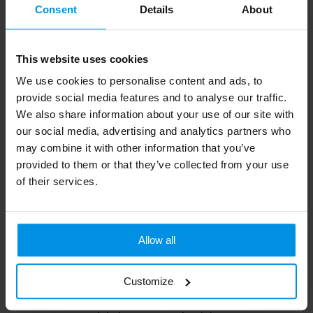
Consent
Details
About
River gerecycled
OVALIS - Bagagelabel
bagagelabel met
van kurk
venster
Al vanaf
€ 1,08
This website uses cookies
Al vanaf
€ 0,99
4 werkdag(en)
We use cookies to personalise content and ads, to
4 werkdag(en)
provide social media features and to analyse our traffic.
We also share information about your use of our site with
our social media, advertising and analytics partners who
may combine it with other information that you’ve
provided to them or that they’ve collected from your use
of their services.
Allow all
Customize