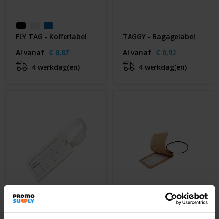
FLY TAG - Kofferlabel
TAGGY - Bagagelabel
Al vanaf
€ 0,87
Al vanaf
€ 0,92
4 werkdag(en)
4 werkdag(en)