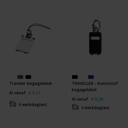
Huis & Lifestyle
Outdoor & Vrije Tijd
Auto & Veiligheid
Gezondheid & Verzorging
Paraplu's
Cadeaubonnen
Traveler bagagelabel
TRAVELLER - Kunststof
bagagelabel
Al vanaf
€ 0,17
Al vanaf
€ 0,29
4 werkdag(en)
4 werkdag(en)