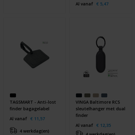
Al vanaf
€ 5,47
TAGSMART - Anti-lost
VINGA Baltimore RCS
finder bagagelabel
sleutelhanger met dual
finder
Al vanaf
€ 11,57
Al vanaf
€ 12,35
4 werkdag(en)
4 werkdag(en)