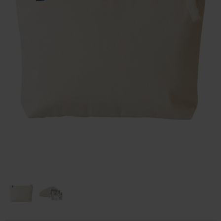
Huis & Lifestyle
Outdoor & Vrije Tijd
Auto & Veiligheid
Gezondheid & Verzorging
Paraplu's
Cadeaubonnen