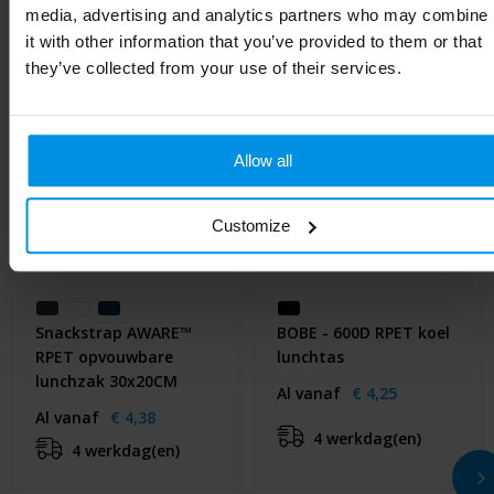
media, advertising and analytics partners who may combine
it with other information that you’ve provided to them or that
they’ve collected from your use of their services.
Allow all
Customize
Snackstrap AWARE™
BOBE - 600D RPET koel
RPET opvouwbare
lunchtas
lunchzak 30x20CM
Al vanaf
€ 4,25
Al vanaf
€ 4,38
4 werkdag(en)
4 werkdag(en)