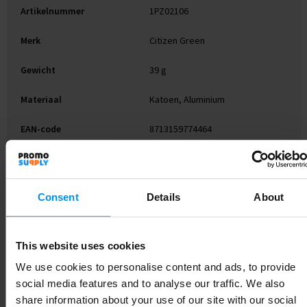
Artikelnummer
1PZ02106
Merk
Citizen Green
Gewicht
39 g
Materiaal
Katoen, Aluminium
EAN-code
8713159774464
Kleur
Natuur
Breedte
17 cm
Consent
Details
About
Lengte
23 cm
This website uses cookies
We use cookies to personalise content and ads, to provide
social media features and to analyse our traffic. We also
Gerelateerde producten
share information about your use of our site with our social