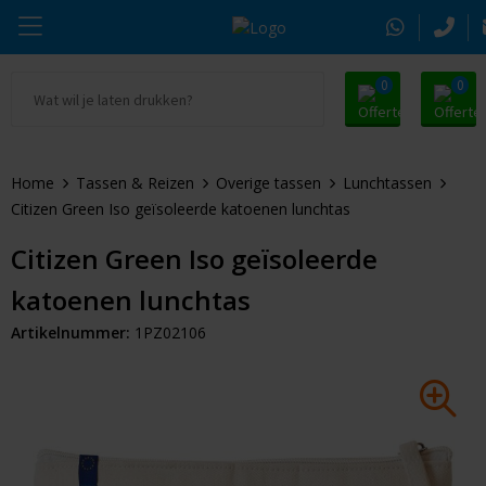
0
0
Ga naar Promosnoepje.nl
Parker
Kantoorartikelen
Oranje artikelen
Home
Tassen & Reizen
Overige tassen
Lunchtassen
Alle promosnoepje
Thule
Drinkwaren
Zomer
Citizen Green Iso geïsoleerde katoenen lunchtas
Moleskine
Kleding & Textiel
Pasen
Citizen Green Iso geïsoleerde
katoenen lunchtas
Alle merken
Tassen & Reizen
Kerst
Artikelnummer:
1PZ02106
Elektronica & Gadgets
Eindejaarsgeschenken
Alle geefmomenten
Beurs & Event
Sleutelhangers & Tools