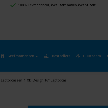
100% Tevredenheid, 
kwaliteit boven kwantiteit
Geefmomenten
Bestsellers
Duurzaam
Laptoptassen
XD Design 16" Laptoptas