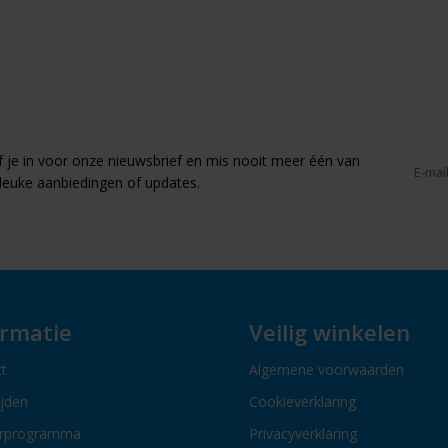
jf je in voor onze nieuwsbrief en mis nooit meer één van
leuke aanbiedingen of updates.
ormatie
Veilig winkelen
t
Algemene voorwaarden
ijden
Cookieverklaring
erprogramma
Privacyverklaring