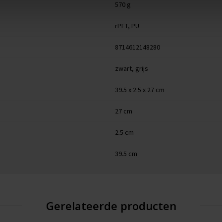
570 g
rPET, PU
8714612148280
zwart, grijs
39.5 x 2.5 x 27 cm
27 cm
2.5 cm
39.5 cm
Gerelateerde producten