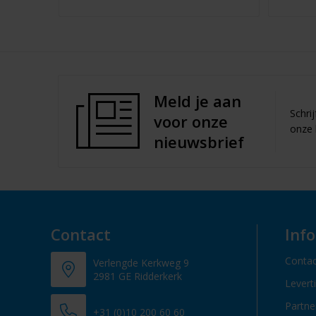
Meld je aan
Schri
voor onze
onze 
nieuwsbrief
Contact
Inf
Contac
Verlengde Kerkweg 9
2981 GE Ridderkerk
Levert
Partn
+31 (0)10 200 60 60