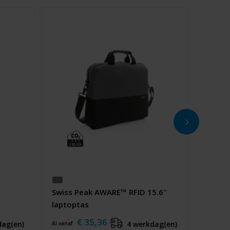
Swiss Peak AWARE™ RFID 15.6"
laptoptas
€ 35,36
dag(en)
4 werkdag(en)
Al vanaf