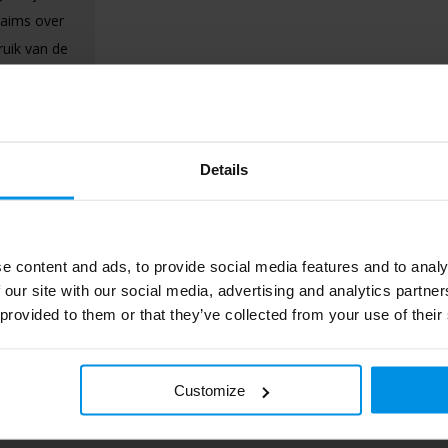
laims over
ruik van de
Details
e content and ads, to provide social media features and to analy
 our site with our social media, advertising and analytics partn
 provided to them or that they’ve collected from your use of their
P706.231
Customize
XD Design