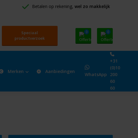
Betalen op rekening, 
wel zo makkelijk
0
0
Speciaal
productverzoek
+31
(0)10
Merken
Aanbiedingen
WhatsApp
200
60
60