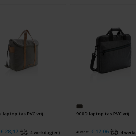
 laptop tas PVC vrij
900D laptop tas PVC vrij
€ 28,17
€ 17,06
4 werkdag(en)
4 werk
Al vanaf