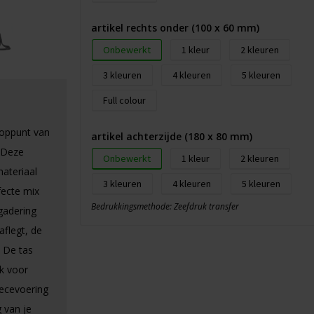
artikel rechts onder (100 x 60 mm)
Onbewerkt
1
2
3
4
5
Full colour
toppunt van
artikel achterzijde (180 x 80 mm)
. Deze
Onbewerkt
1
2
ateriaal
3
4
5
fecte mix
Bedrukkingsmethode: Zeefdruk transfer
rgadering
aflegt, de
. De tas
k voor
eecevoering
 van je