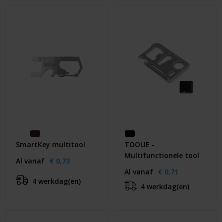
Huis & Lifestyle
Outdoor & Vrije Tijd
Auto & Veiligheid
Gezondheid & Verzorging
Paraplu's
Cadeaubonnen
SmartKey multitool
TOOLIE -
Multifunctionele tool
Al vanaf
€ 0,73
Al vanaf
€ 0,71
4 werkdag(en)
4 werkdag(en)