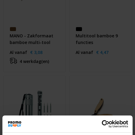
MANO - Zakformaat
Multitool bamboe 9
bamboe multi-tool
functies
Al vanaf
€ 3,08
Al vanaf
€ 4,47
4 werkdag(en)