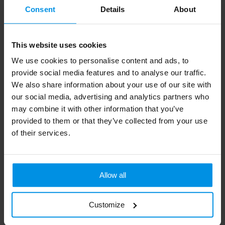
Consent
Details
About
COMBITOOL -
Multitool Bamboe 12
This website uses cookies
Aluminium multitool
functies
We use cookies to personalise content and ads, to
Al vanaf
€ 5,48
Al vanaf
€ 5,93
provide social media features and to analyse our traffic.
4 werkdag(en)
We also share information about your use of our site with
our social media, advertising and analytics partners who
may combine it with other information that you’ve
provided to them or that they’ve collected from your use
of their services.
Allow all
Customize