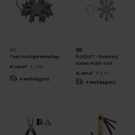
Task multigereedschap
FLOQUET - Roestvrij
stalen multi-tool
Al vanaf
€ 2,08
Al vanaf
€ 2,43
4 werkdag(en)
4 werkdag(en)