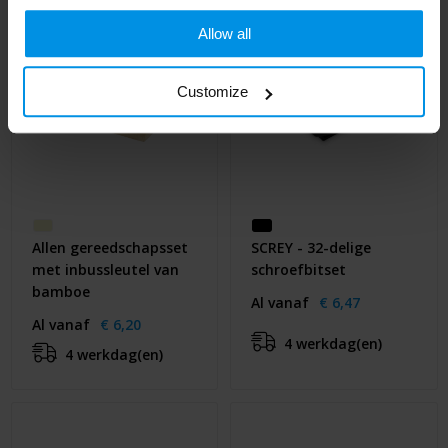
Allow all
Customize
Allen gereedschapsset
SCREY - 32-delige
met inbussleutel van
schroefbitset
bamboe
Al vanaf
€ 6,47
Al vanaf
€ 6,20
4 werkdag(en)
4 werkdag(en)