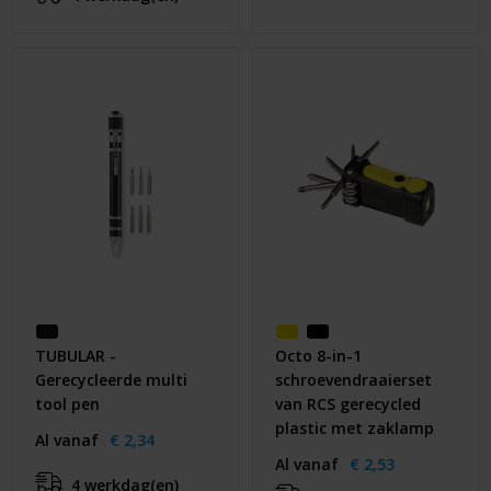
TUBULAR -
Octo 8-in-1
Gerecycleerde multi
schroevendraaierset
tool pen
van RCS gerecycled
plastic met zaklamp
Al vanaf
€ 2,34
Al vanaf
€ 2,53
4 werkdag(en)