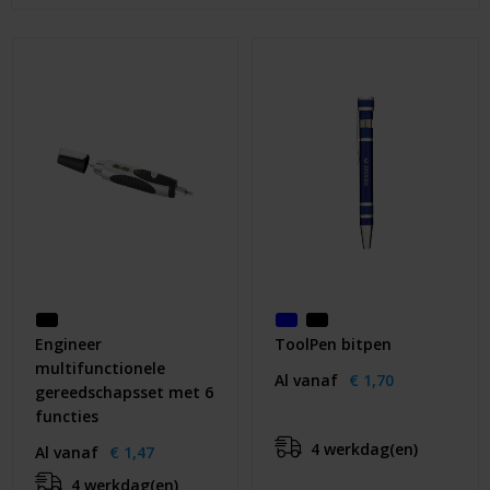
Huis & Lifestyle
Outdoor & Vrije Tijd
Auto & Veiligheid
Gezondheid & Verzorging
Paraplu's
Cadeaubonnen
Engineer
ToolPen bitpen
multifunctionele
Al vanaf
€ 1,70
gereedschapsset met 6
functies
4 werkdag(en)
Al vanaf
€ 1,47
4 werkdag(en)