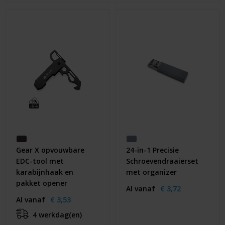
Gear X opvouwbare
24-in-1 Precisie
EDC-tool met
Schroevendraaierset
karabijnhaak en
met organizer
pakket opener
Al vanaf
€ 3,72
Al vanaf
€ 3,53
4 werkdag(en)