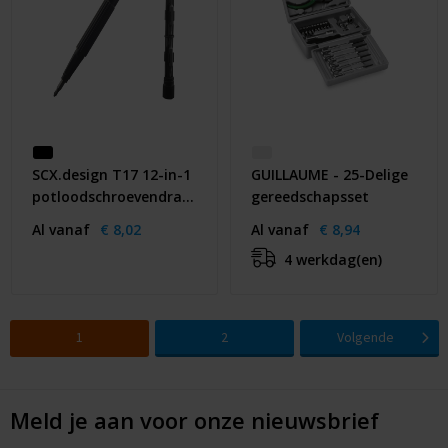
SCX.design T17 12-in-1
GUILLAUME - 25-Delige
potloodschroevendraaier
gereedschapsset
Al vanaf
€ 8,02
Al vanaf
€ 8,94
4 werkdag(en)
1
2
Volgende
Meld je aan voor onze nieuwsbrief