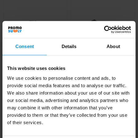
Consent
Details
About
This website uses cookies
We use cookies to personalise content and ads, to
Gear X
TOOLBOX -
provide social media features and to analyse our traffic.
schroevendraaier tool
Schroevendraaierset in
We also share information about your use of our site with
boxje
Al vanaf
€ 5,27
our social media, advertising and analytics partners who
Al vanaf
€ 5,75
may combine it with other information that you’ve
4 werkdag(en)
4 werkdag(en)
provided to them or that they’ve collected from your use
of their services.