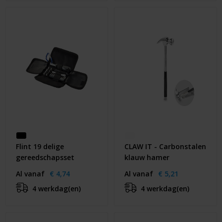
Flint 19 delige
CLAW IT - Carbonstalen
gereedschapsset
klauw hamer
Al vanaf
€ 4,74
Al vanaf
€ 5,21
4 werkdag(en)
4 werkdag(en)