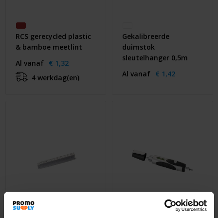
RCS gerecycled plastic
Gekalibreerde
& bamboe meetlint
duimstok
sleutelhanger 0,5m
Al vanaf
€ 1,32
Al vanaf
€ 1,42
4 werkdag(en)