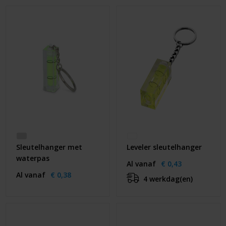
Huis & Lifestyle
Outdoor & Vrije Tijd
Auto & Veiligheid
Gezondheid & Verzorging
Paraplu's
Cadeaubonnen
Sleutelhanger met
Leveler sleutelhanger
waterpas
Al vanaf
€ 0,43
Al vanaf
€ 0,38
4 werkdag(en)