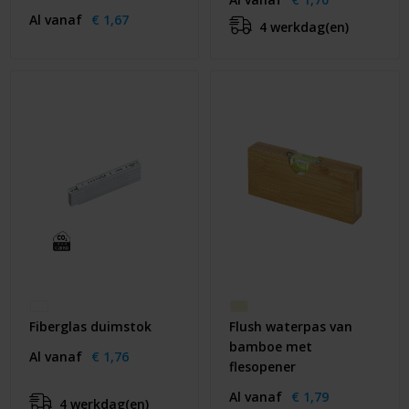
Al vanaf
€ 1,67
4 werkdag(en)
Fiberglas duimstok
Flush waterpas van
bamboe met
Al vanaf
€ 1,76
flesopener
Al vanaf
€ 1,79
4 werkdag(en)