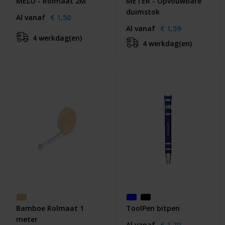
MELO - Rolmaat 2M
METER - Opvouwbare
duimstok
Al vanaf
€ 1,50
Al vanaf
€ 1,59
4 werkdag(en)
4 werkdag(en)
Bamboe Rolmaat 1
ToolPen bitpen
meter
Al vanaf
€ 1,70