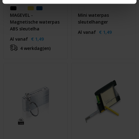
MAGEVEL -
Mini waterpas
Magnetische waterpas
sleutelhanger
ABS sleutelha
Al vanaf
€ 1,49
Al vanaf
€ 1,49
4 werkdag(en)