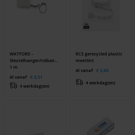
WATFORD -
RCS gerecycled plastic
Sleutelhanger/rolbandmaat
meetlint
1 m
Al vanaf
€ 0,65
Al vanaf
€ 0,51
4 werkdag(en)
4 werkdag(en)