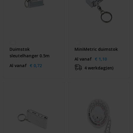
Duimstok
MiniMetric duimstok
sleutelhanger 0.5m
Al vanaf
€ 1,10
Al vanaf
€ 0,72
4 werkdag(en)