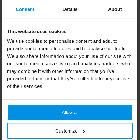
Consent
Details
About
Duimstok 2m
Engineer
multifunctionele
Al vanaf
€ 1,45
gereedschapsset met 6
This website uses cookies
functies
We use cookies to personalise content and ads, to
Al vanaf
€ 1,47
provide social media features and to analyse our traffic.
4 werkdag(en)
We also share information about your use of our site with
our social media, advertising and analytics partners who
may combine it with other information that you’ve
provided to them or that they’ve collected from your use
of their services.
Allow all
Customize