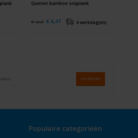
jplank
Quimet bamboe snijplank
€ 4,47
4 werkdag(en)
Al vanaf
Populaire categorieën