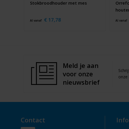
Stokbroodhouder met mes
Orrefo
houten
€ 17,78
Al vanaf
Al vanaf
Meld je aan
Schri
voor onze
onze 
nieuwsbrief
Contact
Inf