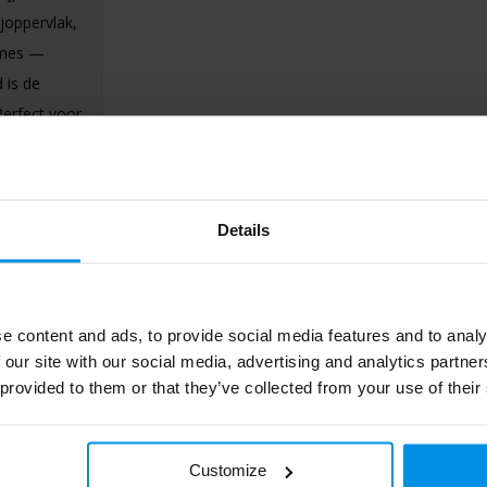
ijoppervlak,
 mes —
 is de
Perfect voor
n
es.
Details
e content and ads, to provide social media features and to analy
 our site with our social media, advertising and analytics partn
 provided to them or that they’ve collected from your use of their
Customize