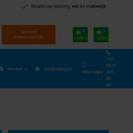
Betalen op rekening, 
wel zo makkelijk
0
0
Speciaal
productverzoek
+31
(0)10
Merken
Aanbiedingen
WhatsApp
200
60
60