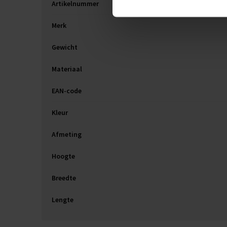
Artikelnummer
Merk
Gewicht
Materiaal
EAN-code
Kleur
Afmeting
Hoogte
Breedte
Lengte