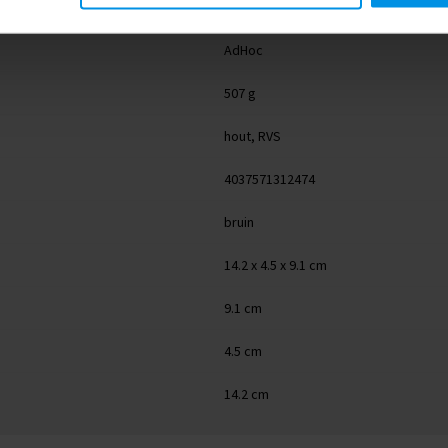
RBGC02
AdHoc
507 g
hout, RVS
4037571312474
bruin
14.2 x 4.5 x 9.1 cm
9.1 cm
4.5 cm
14.2 cm