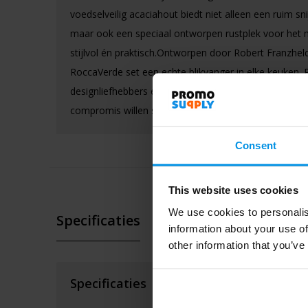
voedselveilig acaciahout biedt niet alleen een ruim sn
maar ook een speciaal ontworpen rustplek voor het
stijlvol én praktisch.Ontworpen door Robert Franzheld
RoccaVerde set een echte blikvanger in elke keuken. 
designliefhebbers en kookenthousiastelingen die gee
compromis willen sluiten tussen esthetiek en prestati
Consent
This website uses cookies
We use cookies to personalis
Specificaties
information about your use of
other information that you’ve
Specificaties