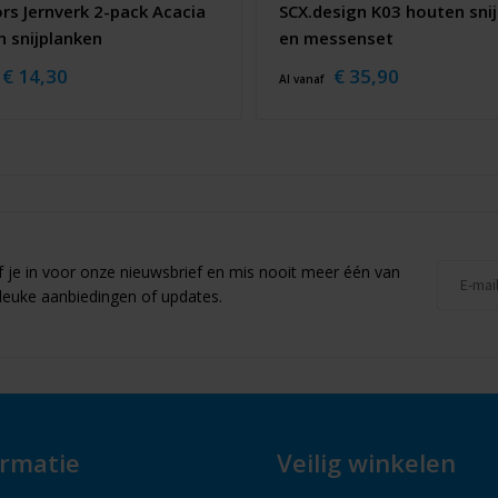
rs Jernverk 2-pack Acacia
SCX.design K03 houten sni
 snijplanken
en messenset
€ 14,30
€ 35,90
Al vanaf
jf je in voor onze nieuwsbrief en mis nooit meer één van
leuke aanbiedingen of updates.
ormatie
Veilig winkelen