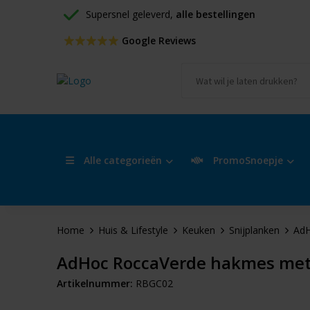
Supersnel geleverd, 
alle bestellingen
 Google Reviews
Alle categorieën
PromoSnoepje
Home
Huis & Lifestyle
Keuken
Snijplanken
AdH
AdHoc RoccaVerde hakmes met 
Artikelnummer:
RBGC02