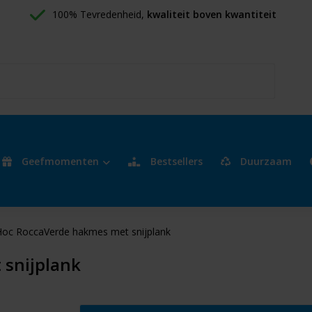
100% Tevredenheid, 
kwaliteit boven kwantiteit
Geefmomenten
Bestsellers
Duurzaam
oc RoccaVerde hakmes met snijplank
snijplank