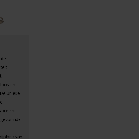
rde
teit
t
eloos en
.De unieke
ie
voor snel,
h gevormde
nijplank van