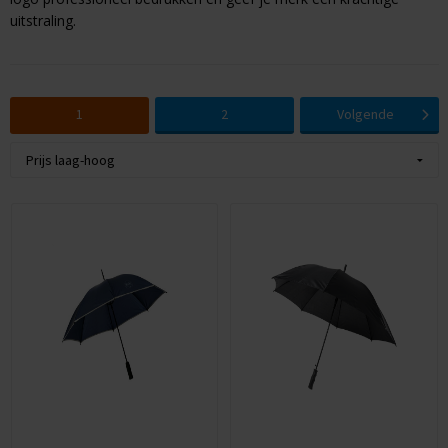
uitstraling.
Huis & Lifestyle
Outdoor & Vrije Tijd
1
2
Volgende
Auto & Veiligheid
Gezondheid & Verzorging
Paraplu's
Cadeaubonnen