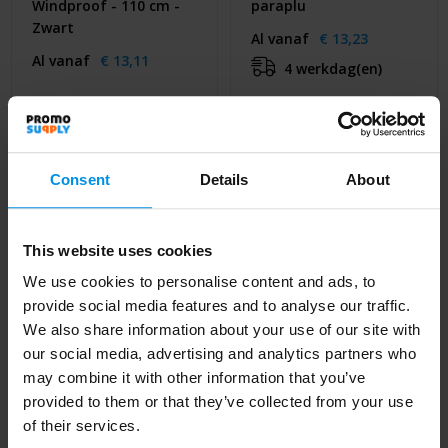
Windproof - 110 cm -
paraplu
Zwart
Al vanaf
€ 13,23
Al vanaf
€ 13,11
4 werkdag(en)
Consent
Details
About
This website uses cookies
We use cookies to personalise content and ads, to
provide social media features and to analyse our traffic.
We also share information about your use of our site with
our social media, advertising and analytics partners who
may combine it with other information that you’ve
27" Impact AWARE™
STORMaxi -
provided to them or that they’ve collected from your use
RPET 190T auto open
Aerodynamische
of their services.
stormproof paraplu
stormparaplu -