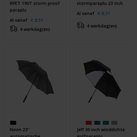
RPET 190T storm proof
stormparaplu 23 inch
paraplu
Al vanaf
€ 8,51
Al vanaf
€ 8,51
4 werkdag(en)
4 werkdag(en)
Noon 23''
Jeff 30 inch winddichte
automatische
golfparaplu