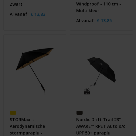
Windproof - 110 cm -
Zwart
Multi kleur
Al vanaf
€ 13,83
Al vanaf
€ 13,85
STORMaxi -
Nordic Drift Trail 23"
Aerodynamische
AWARE™ RPET Auto o/c
stormparaplu -
UPF 50+ paraplu