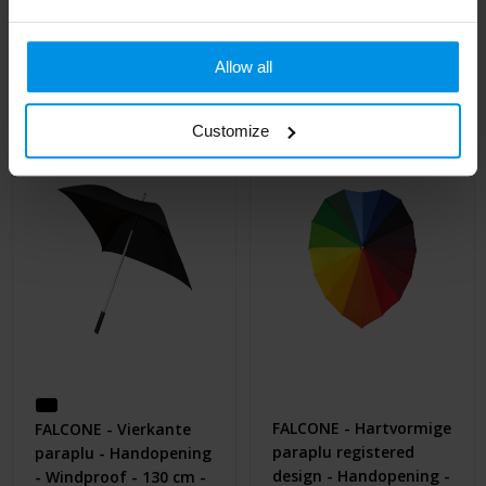
Handopening -
Al vanaf
€ 13,23
Windproof - 92 cm
4 werkdag(en)
Allow all
Al vanaf
€ 13,52
Customize
FALCONE - Hartvormige
FALCONE - Vierkante
paraplu registered
paraplu - Handopening
design - Handopening -
- Windproof - 130 cm -