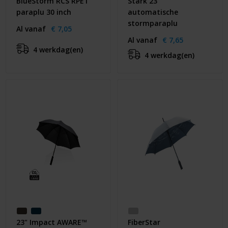
BlueStorm RCS RPET
Stark 23''
paraplu 30 inch
automatische
stormparaplu
Al vanaf
€ 7,05
Al vanaf
€ 7,65
4 werkdag(en)
4 werkdag(en)
23" Impact AWARE™
FiberStar