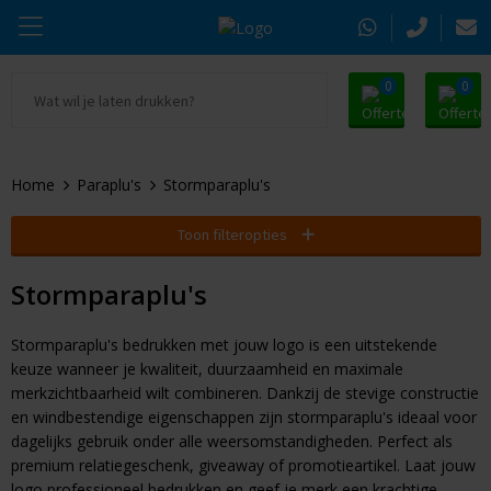
0
0
Ga naar Promosnoepje.nl
Parker
Kantoorartikelen
Oranje artikelen
Home
Paraplu's
Stormparaplu's
Alle promosnoepje
Thule
Drinkwaren
Zomer
Toon filteropties
Moleskine
Kleding & Textiel
Pasen
Stormparaplu's
Alle merken
Tassen & Reizen
Kerst
Stormparaplu's bedrukken met jouw logo is een uitstekende
Elektronica & Gadgets
Eindejaarsgeschenken
keuze wanneer je kwaliteit, duurzaamheid en maximale
merkzichtbaarheid wilt combineren. Dankzij de stevige constructie
Alle geefmomenten
Beurs & Event
en windbestendige eigenschappen zijn stormparaplu's ideaal voor
dagelijks gebruik onder alle weersomstandigheden. Perfect als
Sleutelhangers & Tools
premium relatiegeschenk, giveaway of promotieartikel. Laat jouw
logo professioneel bedrukken en geef je merk een krachtige