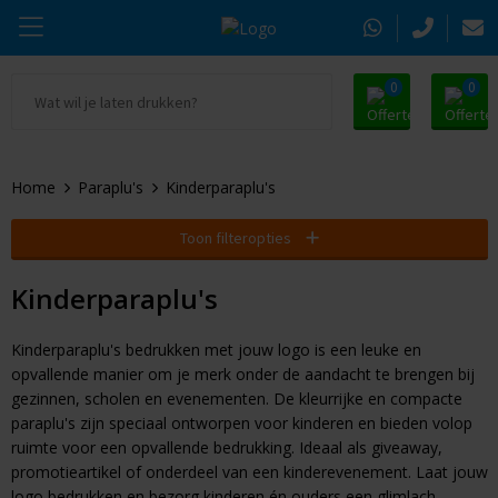
0
0
Ga naar Promosnoepje.nl
Parker
Kantoorartikelen
Oranje artikelen
Home
Paraplu's
Kinderparaplu's
Alle promosnoepje
Thule
Drinkwaren
Zomer
Toon filteropties
Moleskine
Kleding & Textiel
Pasen
Kinderparaplu's
Alle merken
Tassen & Reizen
Kerst
Kinderparaplu's bedrukken met jouw logo is een leuke en
Elektronica & Gadgets
Eindejaarsgeschenken
opvallende manier om je merk onder de aandacht te brengen bij
gezinnen, scholen en evenementen. De kleurrijke en compacte
Alle geefmomenten
Beurs & Event
paraplu's zijn speciaal ontworpen voor kinderen en bieden volop
ruimte voor een opvallende bedrukking. Ideaal als giveaway,
Sleutelhangers & Tools
promotieartikel of onderdeel van een kinderevenement. Laat jouw
logo bedrukken en bezorg kinderen én ouders een glimlach.