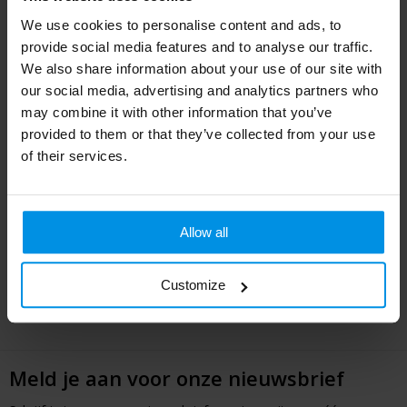
blijft jouw logo langdurig zichtbaar bij kinderen én hun ouders.
We use cookies to personalise content and ads, to
provide social media features and to analyse our traffic.
Kinderparaplu's als promotiemiddel
We also share information about your use of our site with
Of je nu een school, kinderopvang, gemeente of evenement
our social media, advertising and analytics partners who
organiseert, bedrukte kinderparaplu's zijn een originele giveaway
may combine it with other information that you’ve
die opvalt. Ze combineren functionaliteit met een speelse
provided to them or that they’ve collected from your use
uitstraling en zorgen voor positieve merkbeleving.
of their services.
Jouw logo op kinderparaplu's? Wij regelen
het!
Allow all
Met ons assortiment kinderparaplu's helpen we je graag bij het
kiezen van het juiste model en de perfecte bedrukking. Vraag
Customize
vrijblijvend een offerte of drukvoorbeeld aan en laat jouw merk op
een vrolijke manier opvallen!
Meld je aan voor onze nieuwsbrief