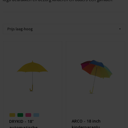
Huis & Lifestyle
Outdoor & Vrije Tijd
Auto & Veiligheid
Gezondheid & Verzorging
Paraplu's
Cadeaubonnen
ARCO - 18 inch
DRYKID - 18"
kinderparaplu
automatische