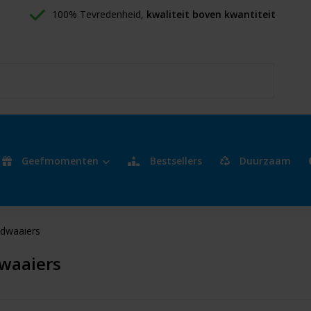
100% Tevredenheid, 
kwaliteit boven kwantiteit
Geefmomenten
Bestsellers
Duurzaam
dwaaiers
waaiers