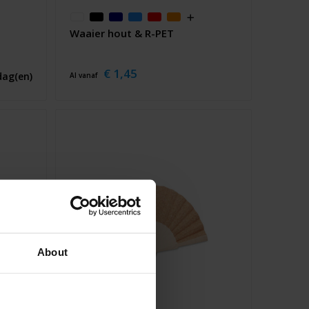
Waaier hout & R-PET
€ 1,45
dag(en)
Al vanaf
About