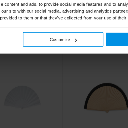
e content and ads, to provide social media features and to analy
 our site with our social media, advertising and analytics partn
 provided to them or that they’ve collected from your use of their
N - Houten regenboog
Waaier hout & kurk
aaier
€ 2,27
€ 2,28
4 werkdag(en)
Al vanaf
Customize