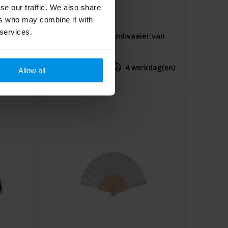
se our traffic. We also share
ers who may combine it with
 services.
FANNY CORK - Handwaaier van
hout en kurk
€ 2,33
4 werkdag(en)
Al vanaf
Allow all