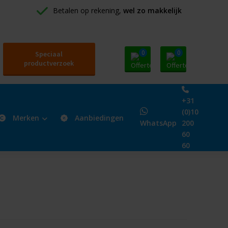
Betalen op rekening, 
wel zo makkelijk
0
0
Speciaal
productverzoek
+31
(0)10
Merken
Aanbiedingen
WhatsApp
200
60
60