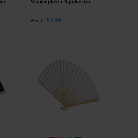
ier
Waaier plastic & polyester
€ 0,66
Al vanaf