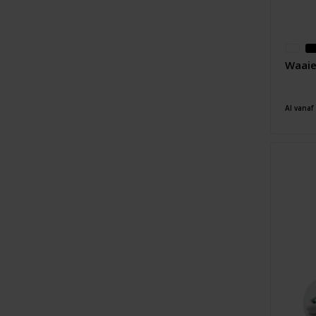
Waaie
Al vanaf