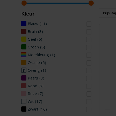
Kleur
Blauw
(11)
Bruin
(3)
Geel
(6)
Groen
(8)
Meerkleurig
(1)
Oranje
(6)
Overig
(1)
Paars
(3)
Rood
(9)
Roze
(7)
Wit
(17)
Zwart
(16)