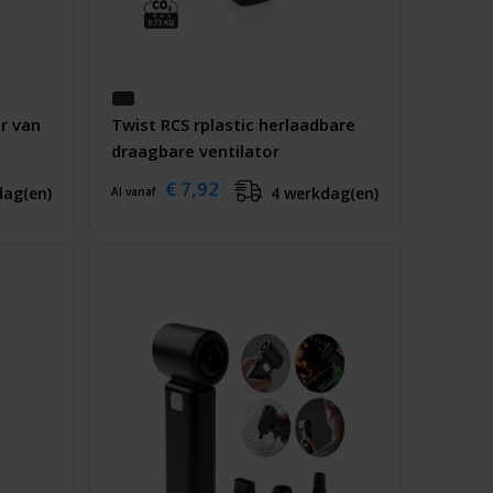
r van
Twist RCS rplastic herlaadbare
draagbare ventilator
€ 7,92
dag(en)
4 werkdag(en)
Al vanaf