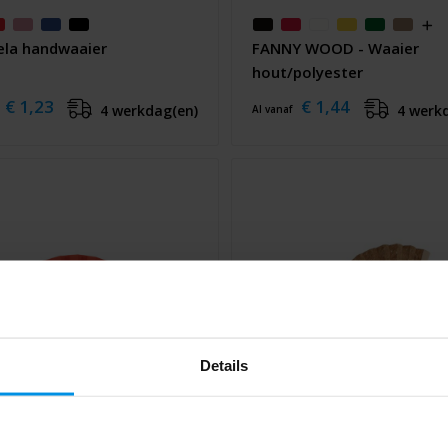
la handwaaier
FANNY WOOD - Waaier
hout/polyester
€ 1,23
€ 1,44
4 werkdag(en)
4 werk
Al vanaf
Details