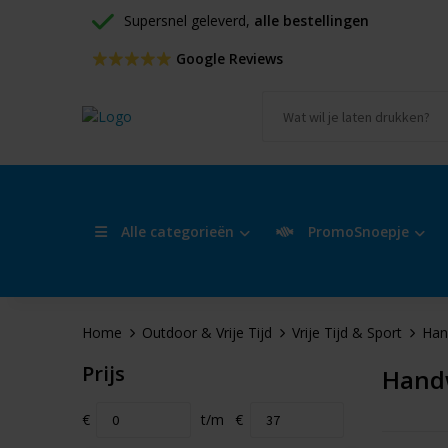
Supersnel geleverd, 
alle bestellingen
 Google Reviews
Alle categorieën
PromoSnoepje
Home
Outdoor & Vrije Tijd
Vrije Tijd & Sport
Han
Prijs
Hand
€
t/m
€