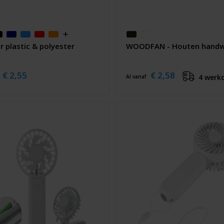
r plastic & polyester
WOODFAN - Houten handw
€ 2,55
€ 2,58
4 werk
Al vanaf