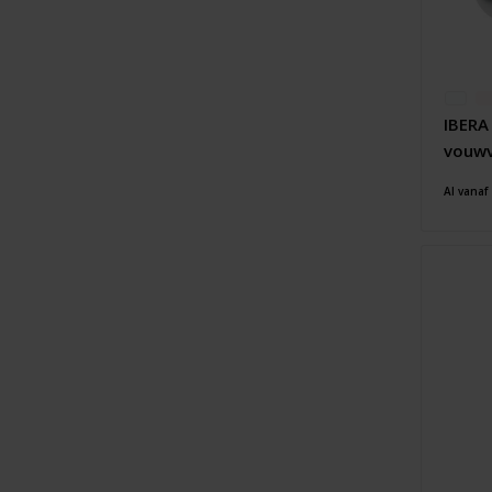
IBERA
vouwv
Al vanaf