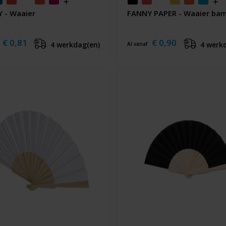
 - Waaier
FANNY PAPER - Waaier ba
€ 0,81
€ 0,90
4 werkdag(en)
4 werk
Al vanaf