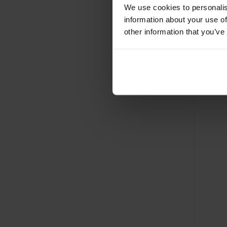
We use cookies to personalis
information about your use of
other information that you’ve
BOWFA
handw
Al vanaf