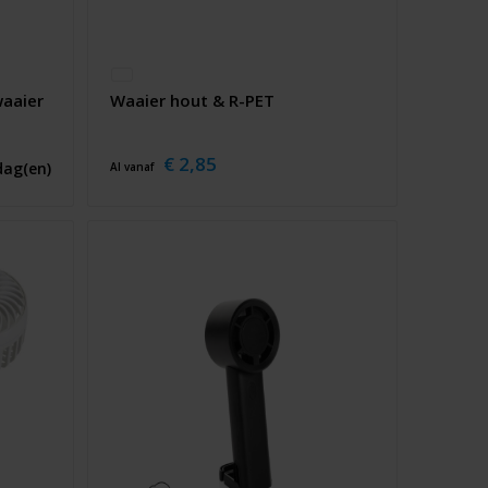
aaier
Waaier hout & R-PET
€ 2,85
dag(en)
Al vanaf