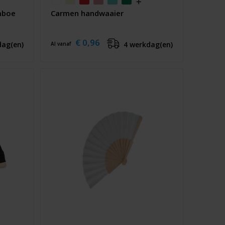
mboe
Carmen handwaaier
€ 0,96
dag(en)
4 werkdag(en)
Al vanaf