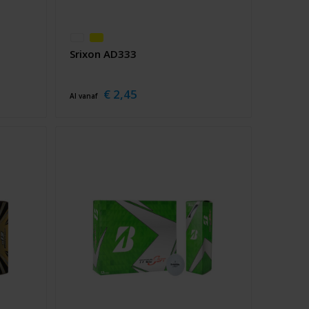
Srixon AD333
€ 2,45
Al vanaf