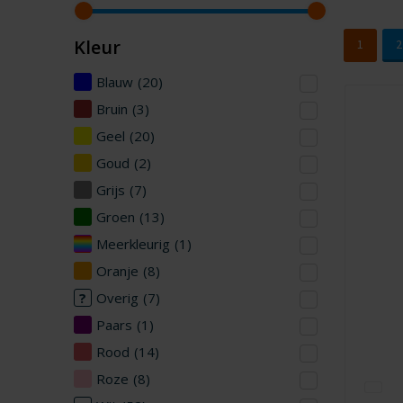
Kleur
1
2
Blauw
(20)
Bruin
(3)
Geel
(20)
Goud
(2)
Grijs
(7)
Groen
(13)
Meerkleurig
(1)
Oranje
(8)
Overig
(7)
Paars
(1)
Rood
(14)
Roze
(8)