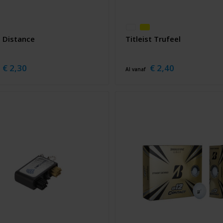
n Distance
Titleist Trufeel
€ 2,30
€ 2,40
Al vanaf