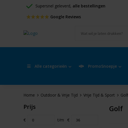
Supersnel geleverd, 
alle bestellingen
 Google Reviews
Alle categorieën
PromoSnoepje
Home
Outdoor & Vrije Tijd
Vrije Tijd & Sport
Gol
Prijs
Golf
€
t/m
€