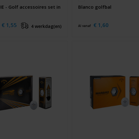
E - Golf accessoires set in
Blanco golfbal
€ 1,55
€ 1,60
4 werkdag(en)
Al vanaf