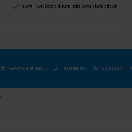
100% Tevredenheid, 
kwaliteit boven kwantiteit
Geefmomenten
Bestsellers
Duurzaam
f