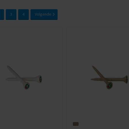
3
4
Volgende