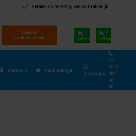
Betalen op rekening, 
wel zo makkelijk
0
0
Speciaal
productverzoek
+31
(0)10
Merken
Aanbiedingen
WhatsApp
200
60
60