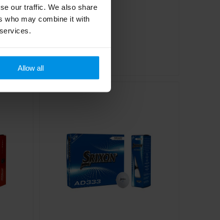
se our traffic. We also share
ers who may combine it with
Wilson Duo Soft
 services.
€ 2,30
Al vanaf
Allow all