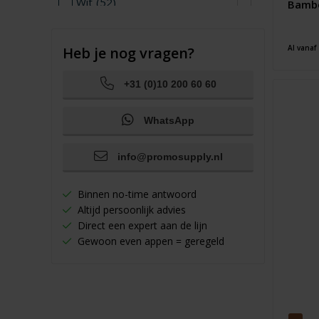
Wit
(52)
Bambo
Zilver
(8)
Zwart
(26)
Al vanaf
Heb je nog vragen?
+31 (0)10 200 60 60
WhatsApp
info@promosupply.nl
Binnen no-time antwoord
Altijd persoonlijk advies
Direct een expert aan de lijn
Gewoon even appen = geregeld