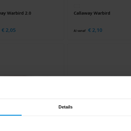
way Warbird 2.0
Callaway Warbird
€ 2,05
€ 2,10
Al vanaf
Details