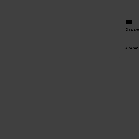
Groov
Al vanaf