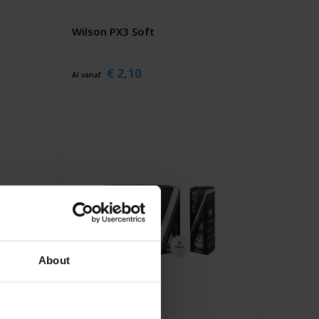
Wilson PX3 Soft
€ 2,10
Al vanaf
About