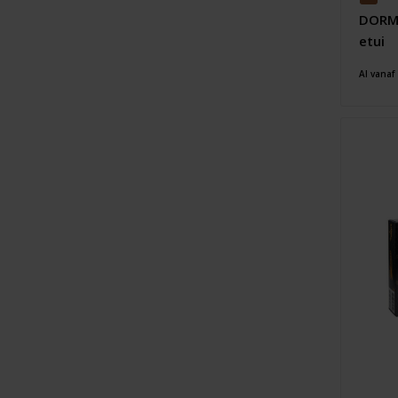
DORMI
etui
Al vanaf