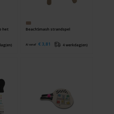
p het
BeachSmash strandspel
€ 3,81
dag(en)
4 werkdag(en)
Al vanaf