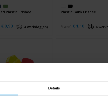
ed Plastic Frisbee
Plastic Bank Frisbee
€ 0,93
€ 1,10
4 werkdag(en)
4 werk
Al vanaf
Details