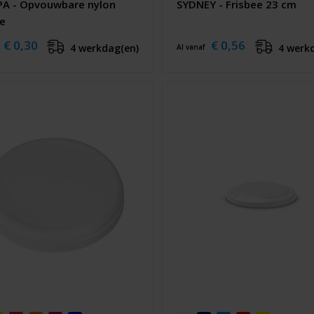
A - Opvouwbare nylon
SYDNEY - Frisbee 23 cm
ee
€ 0,30
€ 0,56
4 werkdag(en)
4 werk
Al vanaf