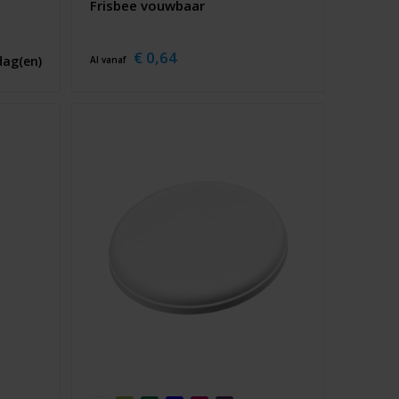
Frisbee vouwbaar
€ 0,64
dag(en)
Al vanaf