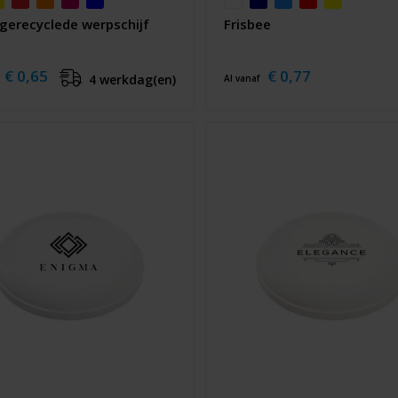
 gerecyclede werpschijf
Frisbee
€ 0,65
€ 0,77
4 werkdag(en)
Al vanaf