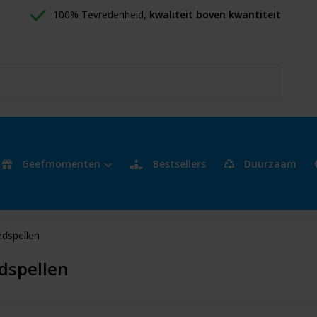
100% Tevredenheid, 
kwaliteit boven kwantiteit
Geefmomenten
Bestsellers
Duurzaam
ndspellen
dspellen