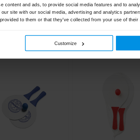
e content and ads, to provide social media features and to analy
 our site with our social media, advertising and analytics partn
 provided to them or that they’ve collected from your use of their
PLAYA - Strandsetje assorti, klein
CATCH&PLAY - Balspelletj
zuignappen
€ 1,38
€ 1,59
4 werkdag(en)
4 werk
Al vanaf
Customize