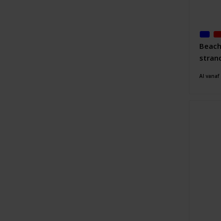
Beach
stran
Al vanaf