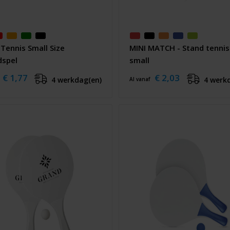
Tennis Small Size
MINI MATCH - Stand tennis
dspel
small
€ 1,77
€ 2,03
4 werkdag(en)
4 werk
Al vanaf