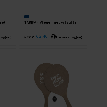
set,
TARIFA - Vlieger met viltstiften
€ 2,40
dag(en)
4 werkdag(en)
Al vanaf