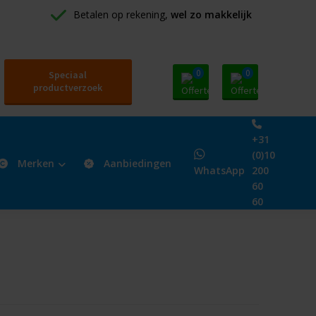
Betalen op rekening, 
wel zo makkelijk
0
0
Speciaal
productverzoek
+31
(0)10
Merken
Aanbiedingen
WhatsApp
200
60
60