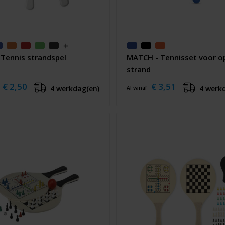
Tennis strandspel
MATCH - Tennisset voor o
strand
€ 2,50
€ 3,51
4 werkdag(en)
4 werk
Al vanaf