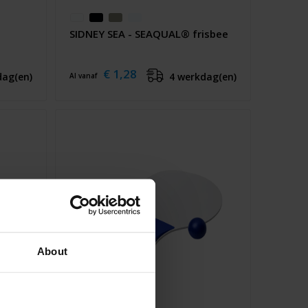
SIDNEY SEA - SEAQUAL® frisbee
€ 1,28
dag(en)
4 werkdag(en)
Al vanaf
About