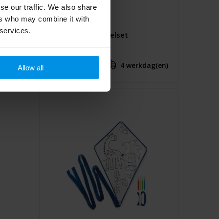
se our traffic. We also share
ers who may combine it with
 services.
e met
Bounce strandspelset
€ 1,65
dag(en)
4 werkdag(en)
Al vanaf
Allow all