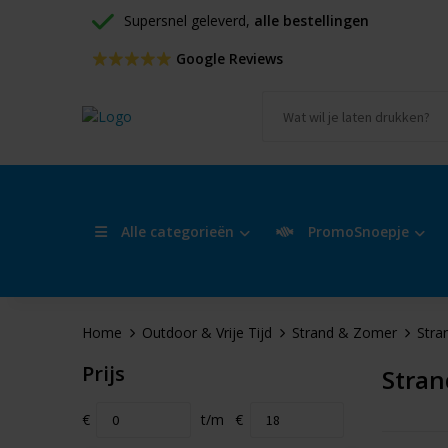
Supersnel geleverd, 
alle bestellingen
 Google Reviews
Alle categorieën
PromoSnoepje
Home
Outdoor & Vrije Tijd
Strand & Zomer
Stra
Prijs
Stran
€
t/m
€