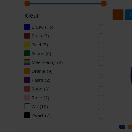
Kleur
1
2
Blauw
(15)
Bruin
(7)
Geel
(5)
Groen
(6)
Meerkleurig
(2)
Oranje
(9)
Paars
(2)
Rood
(8)
Roze
(2)
Wit
(10)
Zwart
(7)