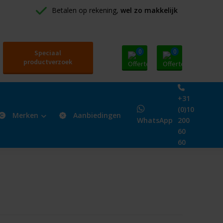
Betalen op rekening, 
wel zo makkelijk
0
0
Speciaal
productverzoek
+31
(0)10
Merken
Aanbiedingen
WhatsApp
200
60
60