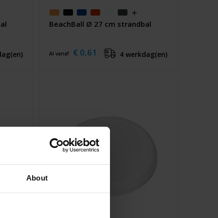
al
BeachBall Ø 27 cm strandbal
€ 0,61
dag(en)
4 werkdag(en)
Al vanaf
About