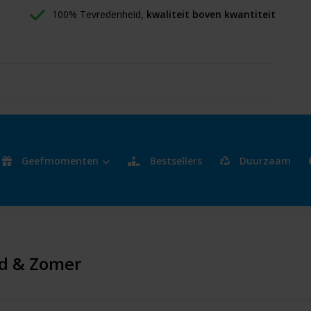
100% Tevredenheid, 
kwaliteit boven kwantiteit
Geefmomenten
Bestsellers
Duurzaam
d & Zomer