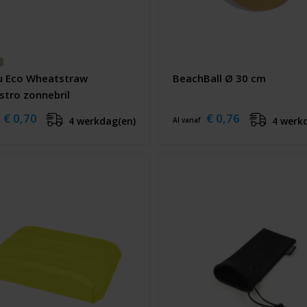
u Eco Wheatstraw
BeachBall Ø 30 cm
stro zonnebril
€ 0,70
€ 0,76
4 werkdag(en)
4 werk
Al vanaf