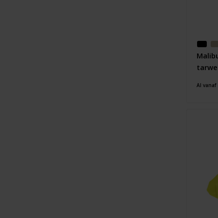
Malib
tarwe
Al vanaf