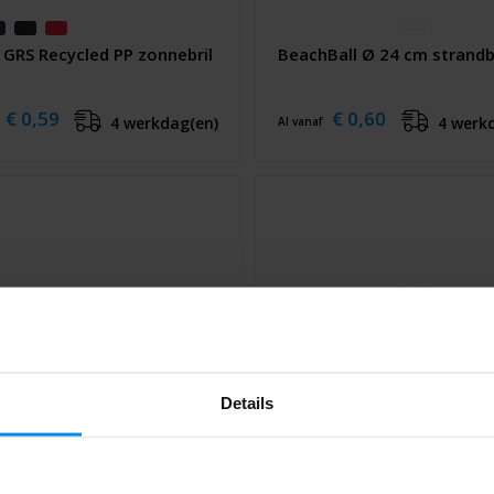
 GRS Recycled PP zonnebril
BeachBall Ø 24 cm strandb
€ 0,59
€ 0,60
4 werkdag(en)
4 werk
Al vanaf
Details