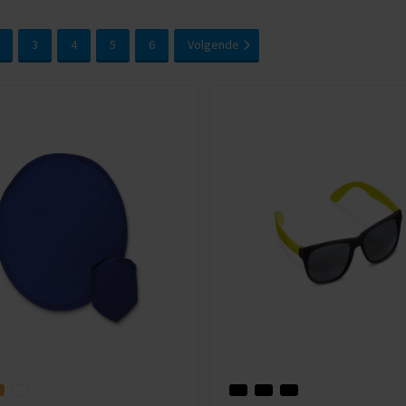
3
4
5
6
Volgende