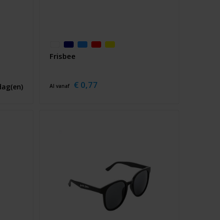
Frisbee
€ 0,77
dag(en)
Al vanaf