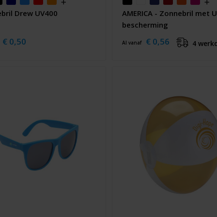
bril Drew UV400
AMERICA - Zonnebril met 
bescherming
€ 0,50
€ 0,56
4 werk
Al vanaf