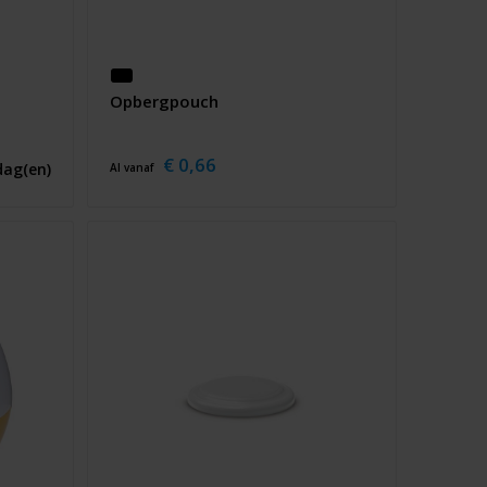
Opbergpouch
€ 0,66
dag(en)
Al vanaf