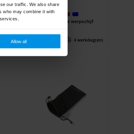
se our traffic. We also share
ers who may combine it with
 services.
Crest gerecyclede werpschijf
€ 0,65
4 werkdag(en)
Al vanaf
Allow all