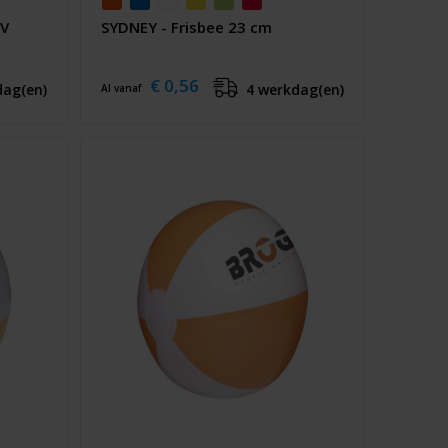
UV
SYDNEY - Frisbee 23 cm
€ 0,56
dag(en)
4 werkdag(en)
Al vanaf