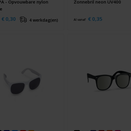
A - Opvouwbare nylon
Zonnebril neon UV400
ee
€ 0,30
€ 0,35
4 werkdag(en)
Al vanaf