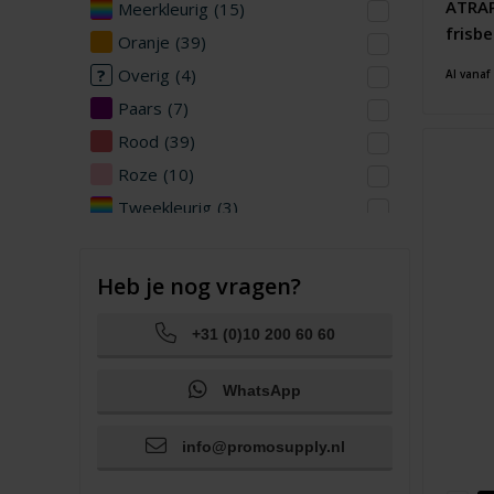
ATRAP
Meerkleurig
(15)
frisb
Oranje
(39)
Overig
(4)
Al vanaf
Paars
(7)
Rood
(39)
Roze
(10)
Tweekleurig
(3)
Wit
(47)
Zilver
(5)
Heb je nog vragen?
Zwart
(70)
+31 (0)10 200 60 60
WhatsApp
info@promosupply.nl