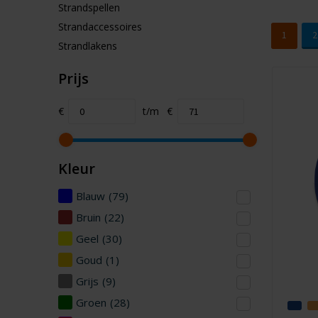
Strandspellen
Strandaccessoires
1
2
Strandlakens
Prijs
€
t/m
€
Kleur
Blauw
(79)
Bruin
(22)
Geel
(30)
Goud
(1)
Grijs
(9)
Groen
(28)