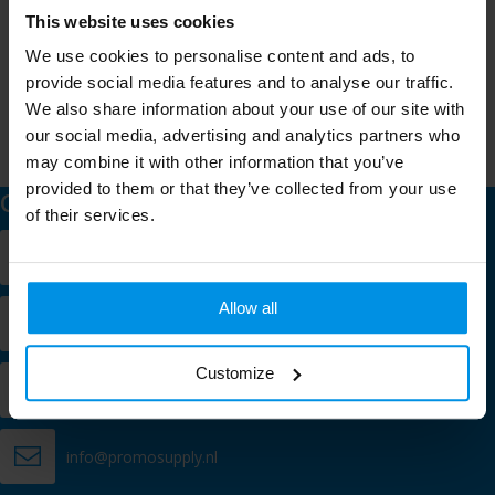
Meld je aan voor onze nieuwsbrief
This website uses cookies
Schrijf je in voor onze nieuwsbrief en mis nooit meer één van
We use cookies to personalise content and ads, to
onze leuke aanbiedingen of updates.
provide social media features and to analyse our traffic.
We also share information about your use of our site with
our social media, advertising and analytics partners who
may combine it with other information that you’ve
provided to them or that they’ve collected from your use
Contact
of their services.
Verlengde Kerkweg 9
2981 GE Ridderkerk
Allow all
+31 (0)10 200 60 60
Customize
Chat met een specialist
info@promosupply.nl