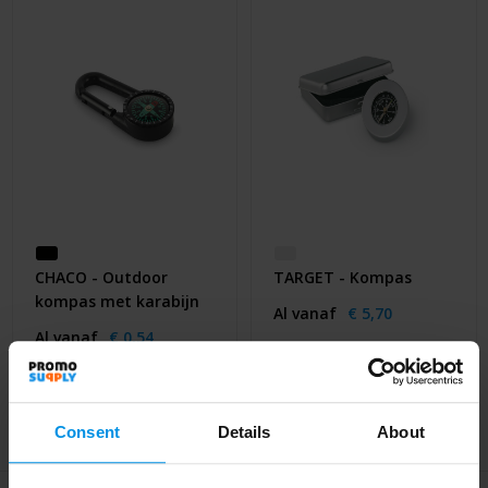
Huis & Lifestyle
Outdoor & Vrije Tijd
Auto & Veiligheid
Gezondheid & Verzorging
Paraplu's
CHACO - Outdoor
TARGET - Kompas
Cadeaubonnen
kompas met karabijn
Al vanaf
€ 5,70
Al vanaf
€ 0,54
4 werkdag(en)
4 werkdag(en)
Consent
Details
About