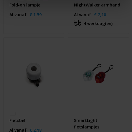
Fold-on lampje
NightWalker armband
Al vanaf
€ 1,59
Al vanaf
€ 2,10
4 werkdag(en)
Fietsbel
SmartLight
fietslampjes
Al vanaf
€ 2,18