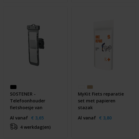
SOSTENER -
MyKit Fiets reparatie
Telefoonhouder
set met papieren
fietshoesje van
stazak
Al vanaf
€ 3,65
Al vanaf
€ 3,80
4 werkdag(en)