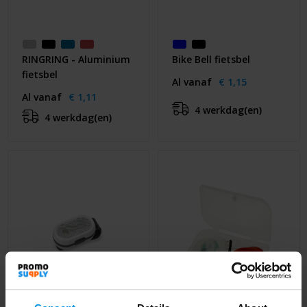
RINGRING - Aluminium
Bike Bell fietsbel
fietsbel
Al vanaf
€ 1,15
Al vanaf
€ 1,11
4 werkdag(en)
4 werkdag(en)