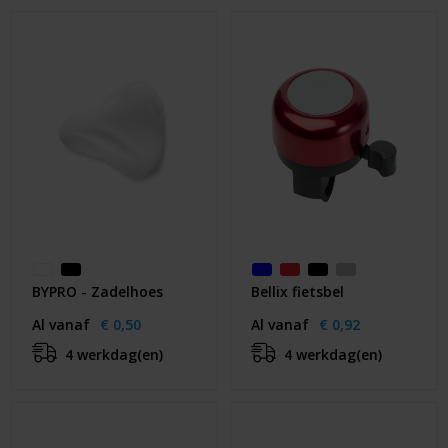
Huis & Lifestyle
Outdoor & Vrije Tijd
Auto & Veiligheid
Gezondheid & Verzorging
Paraplu's
Cadeaubonnen
BYPRO - Zadelhoes
Bellix fietsbel
Al vanaf
€ 0,50
Al vanaf
€ 0,92
4 werkdag(en)
4 werkdag(en)