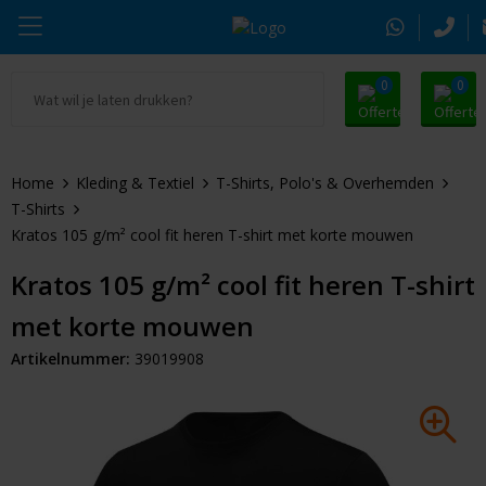
0
0
Ga naar Promosnoepje.nl
Parker
Kantoorartikelen
Oranje artikelen
Home
Kleding & Textiel
T-Shirts, Polo's & Overhemden
Alle promosnoepje
Thule
Drinkwaren
Zomer
T-Shirts
Kratos 105 g/m² cool fit heren T-shirt met korte mouwen
Moleskine
Kleding & Textiel
Pasen
Kratos 105 g/m² cool fit heren T-shirt
Alle merken
Tassen & Reizen
Kerst
met korte mouwen
Elektronica & Gadgets
Eindejaarsgeschenken
Artikelnummer:
39019908
Alle geefmomenten
Beurs & Event
Sleutelhangers & Tools