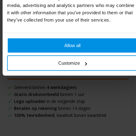
media, advertising and analytics partners who may combine
Jouw selectie
it with other information that you’ve provided to them or that
they’ve collected from your use of their services.
Selecteer jouw opties voor de prijsopgave.
Toevoegen aan winkelwagen
Allow all
Vrijblijvende offerte
Customize
Sample aanvragen
Geleverd binnen
4 werkdag(en)
Gratis drukvoorbeeld
binnen 1 uur
Logo uploaden
in de volgende stap
Betalen op rekening
binnen 14 dagen
100% tevredenheid
, kwaliteit boven kwantiteit