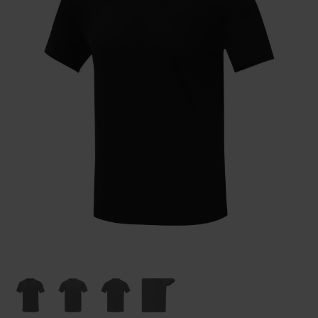
Huis & Lifestyle
Outdoor & Vrije Tijd
Auto & Veiligheid
Gezondheid & Verzorging
Paraplu's
Cadeaubonnen