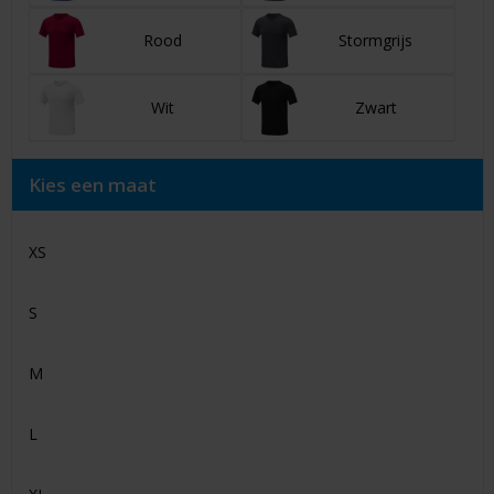
Rood
Stormgrijs
Wit
Zwart
Kies een maat
XS
S
M
L