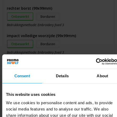
rechter borst (99x99mm)
Onbewerkt
Borduren
Bedrukkingsmethode: Embroidery fixed 3
impact volledige voorzijde (99x99mm)
Onbewerkt
Borduren
Bedrukkingsmethode: Embroidery fixed 3
Impact hoog op de achterzijde (99x99mm)
Onbewerkt
Borduren
Consent
Details
About
Bedrukkingsmethode: Embroidery fixed 3
Rechter bicep (diameter: 80mm)
This website uses cookies
Onbewerkt
Borduren
We use cookies to personalise content and ads, to provide
Bedrukkingsmethode: Embroidery fixed 3
social media features and to analyse our traffic. We also
share information about your use of our site with our social