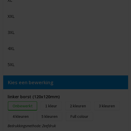
XL
XXL
3XL
4XL
5XL
Kies een bewerking
linker borst (120x120mm)
Onbewerkt
1
2
3
4
5
Full colour
Bedrukkingsmethode: Zeefdruk