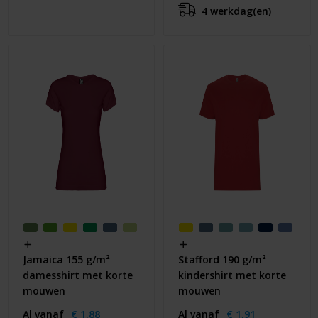
4 werkdag(en)
Jamaica 155 g/m²
Stafford 190 g/m²
damesshirt met korte
kindershirt met korte
mouwen
mouwen
Al vanaf
€ 1,88
Al vanaf
€ 1,91