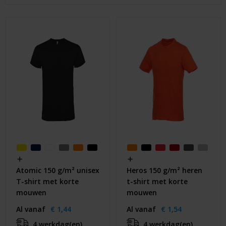
Huis & Lifestyle
Outdoor & Vrije Tijd
Auto & Veiligheid
Gezondheid & Verzorging
Paraplu's
Cadeaubonnen
Atomic 150 g/m² unisex
Heros 150 g/m² heren
T-shirt met korte
t-shirt met korte
mouwen
mouwen
Al vanaf
€ 1,44
Al vanaf
€ 1,54
4 werkdag(en)
4 werkdag(en)