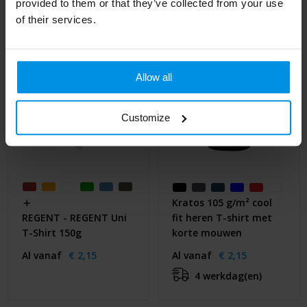
provided to them or that they’ve collected from your use
of their services.
Allow all
Customize
Kratos 105 g/m² cool
fit heren T-shirt met
REGENT - REGENT Uni
korte mouwen
T-Shirt 150g
Al vanaf
€ 2,15
Al vanaf
€ 2,15
4 werkdag(en)