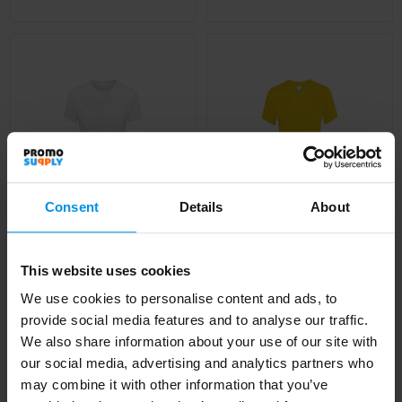
Consent
Details
About
This website uses cookies
EPIC - EPIC unisex t-
We use cookies to personalise content and ads, to
shirt 140g
REGENT WOMEN -
provide social media features and to analyse our traffic.
REGENT dames t-shirt
Al vanaf
€ 2,12
We also share information about your use of our site with
150g
our social media, advertising and analytics partners who
Al vanaf
€ 2,15
may combine it with other information that you’ve