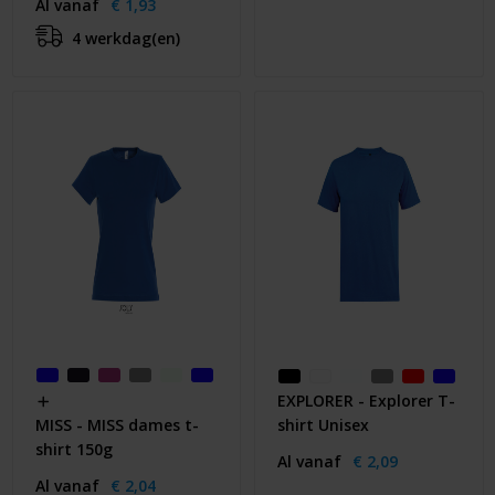
Al vanaf
€ 1,93
4 werkdag(en)
EXPLORER - Explorer T-
shirt Unisex
MISS - MISS dames t-
shirt 150g
Al vanaf
€ 2,09
Al vanaf
€ 2,04