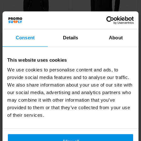
Consent
Details
About
NORTH KIDS - NORTH
Brossard fleece heren
KIDS fleecevest 300g
jas met ritssluiting
This website uses cookies
Al vanaf
€ 10,22
Al vanaf
€ 10,15
We use cookies to personalise content and ads, to
4 werkdag(en)
provide social media features and to analyse our traffic.
We also share information about your use of our site with
our social media, advertising and analytics partners who
may combine it with other information that you’ve
provided to them or that they’ve collected from your use
of their services.