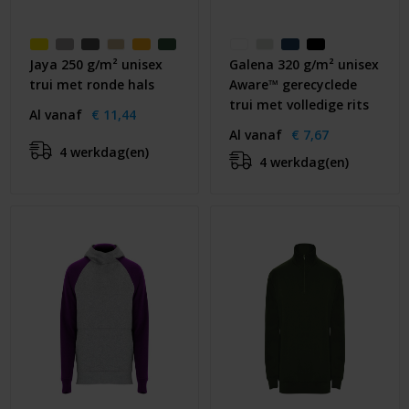
Jaya 250 g/m² unisex
Galena 320 g/m² unisex
trui met ronde hals
Aware™ gerecyclede
trui met volledige rits
Al vanaf
€ 11,44
Al vanaf
€ 7,67
4 werkdag(en)
4 werkdag(en)