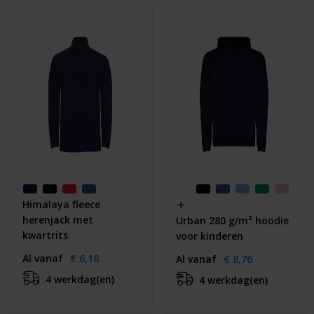
Huis & Lifestyle
Outdoor & Vrije Tijd
Auto & Veiligheid
Gezondheid & Verzorging
Paraplu's
Cadeaubonnen
Himalaya fleece
herenjack met
Urban 280 g/m² hoodie
kwartrits
voor kinderen
Al vanaf
€ 6,18
Al vanaf
€ 8,76
4 werkdag(en)
4 werkdag(en)