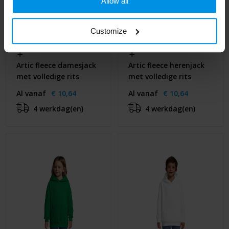
Allow all
Customize
Artic fleece damesjack
Artic fleece herenjack
met volledige rits
met volledige rits
Al vanaf
€ 10,64
Al vanaf
€ 10,64
4 werkdag(en)
4 werkdag(en)