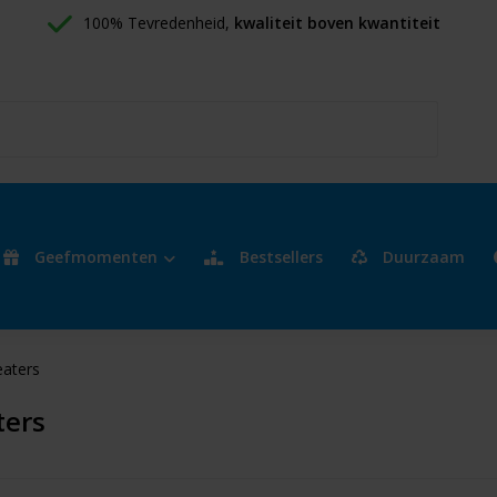
100% Tevredenheid, 
kwaliteit boven kwantiteit
Geefmomenten
Bestsellers
Duurzaam
aters
ters