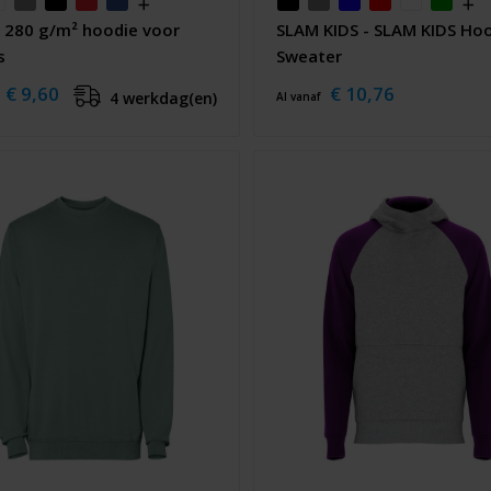
 280 g/m² hoodie voor
SLAM KIDS - SLAM KIDS Ho
s
Sweater
€ 9,60
€ 10,76
4 werkdag(en)
Al vanaf