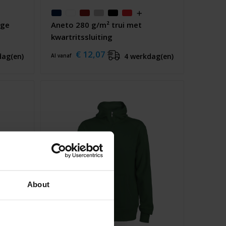
ige
Aneto 280 g/m² trui met
kwartritssluiting
€ 12,07
dag(en)
4 werkdag(en)
Al vanaf
About