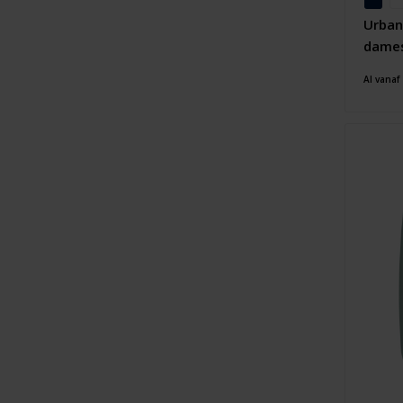
Urban
dame
Al vanaf