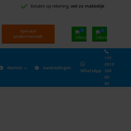
Betalen op rekening, 
wel zo makkelijk
0
0
Speciaal
productverzoek
+31
(0)10
Merken
Aanbiedingen
WhatsApp
200
60
60