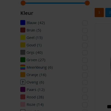
Kleur
1
2
Blauw
(42)
Bruin
(5)
Geel
(15)
Goud
(1)
Grijs
(40)
Groen
(27)
Meerkleurig
(6)
Oranje
(16)
Overig
(6)
Paars
(12)
Rood
(28)
Roze
(14)