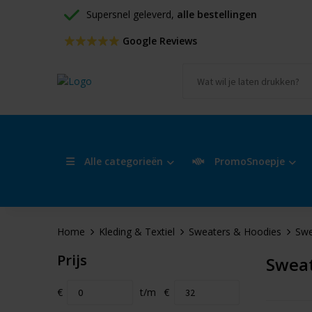
Supersnel geleverd, 
alle bestellingen
 Google Reviews
Alle categorieën
PromoSnoepje
Home
Kleding & Textiel
Sweaters & Hoodies
Swe
Prijs
Swea
€
t/m
€