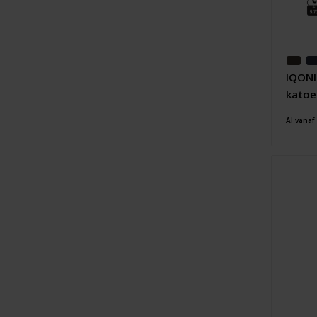
IQONI
katoe
Al vanaf