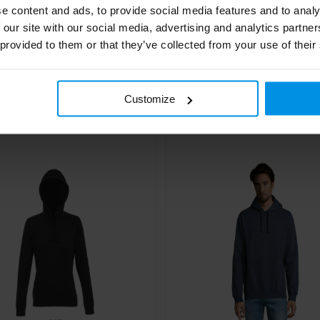
e content and ads, to provide social media features and to analy
 our site with our social media, advertising and analytics partn
 provided to them or that they’ve collected from your use of their
R - CONDOR Unisex
Ulan 280 g/m² unisex swe
hon
met volledige rits
€ 12,47
€ 12,71
4 werk
Al vanaf
Customize