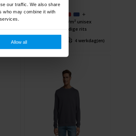
se our traffic. We also share
ers who may combine it with
 services.
ater
Montblanc 280 g/m² unisex
hoodie met volledige rits
€ 12,76
dag(en)
4 werkdag(en)
Al vanaf
Allow all