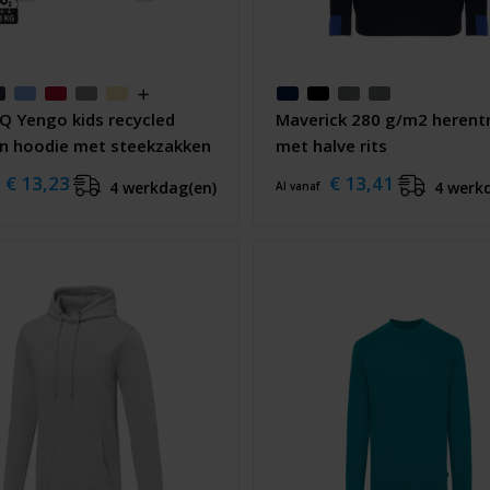
Q Yengo kids recycled
Maverick 280 g/m2 herentr
n hoodie met steekzakken
met halve rits
€ 13,23
€ 13,41
4 werkdag(en)
4 werk
Al vanaf