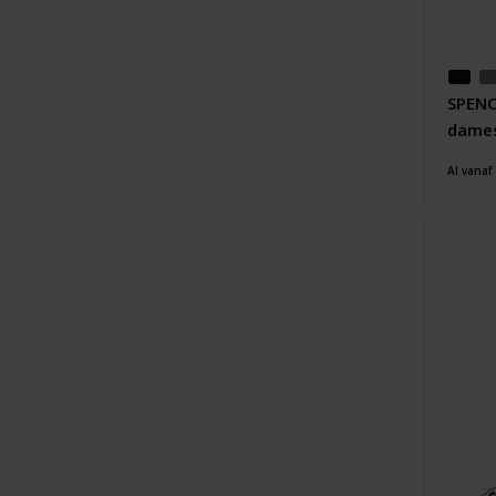
SPENC
dames
Al vanaf