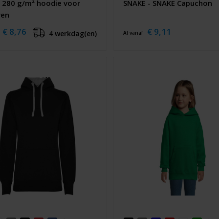
 280 g/m² hoodie voor
SNAKE - SNAKE Capuchon
ren
€ 8,76
€ 9,11
4 werkdag(en)
Al vanaf