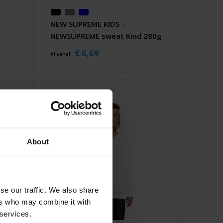
NEW SUPREME KIDS -
NEWSUPREME sweat Kind 280g
€ 6,69
Al vanaf
About
se our traffic. We also share
ers who may combine it with
 services.