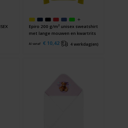
ISEX
Epiro 200 g/m² unisex sweatshirt
met lange mouwen en kwartrits
€ 10,42
4 werkdag(en)
Al vanaf