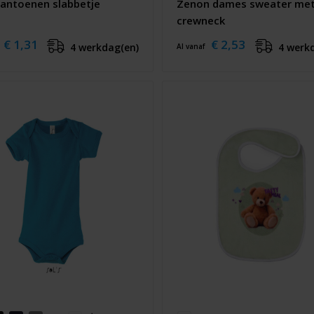
 Kantoenen slabbetje
Zenon dames sweater me
crewneck
€ 1,31
€ 2,53
4 werkdag(en)
4 werk
Al vanaf