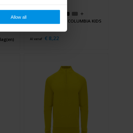
Allow all
ui met
COLUMBIA KIDS - COLUMBIA KIDS
Trui
€ 8,22
dag(en)
Al vanaf