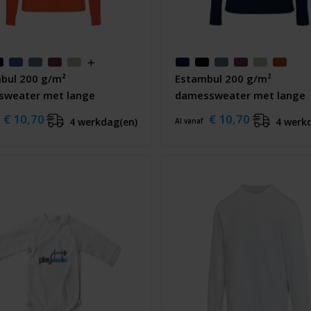
bul 200 g/m²
Estambul 200 g/m²
sweater met lange
damessweater met lange
n en halve rits
mouwen en halve rits
€ 10,70
€ 10,70
4 werkdag(en)
4 werk
Al vanaf