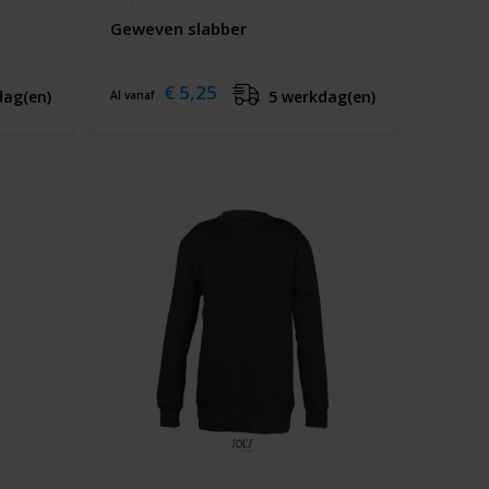
Geweven slabber
€ 5,25
dag(en)
5 werkdag(en)
Al vanaf