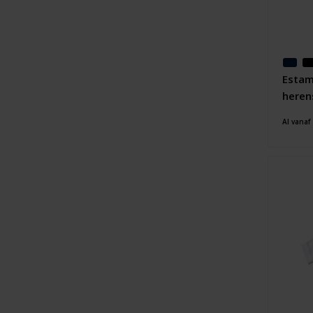
Estam
heren
mouwe
Al vanaf