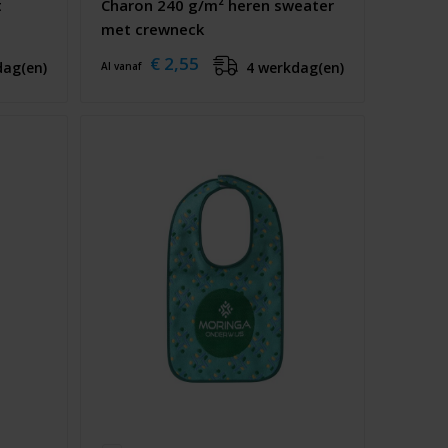
t
Charon 240 g/m² heren sweater
met crewneck
€ 2,55
dag(en)
4 werkdag(en)
Al vanaf