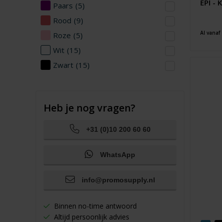
EPI -
Paars
(5)
Rood
(9)
Al vanaf
Roze
(5)
Wit
(15)
Zwart
(15)
Heb je nog vragen?
+31 (0)10 200 60 60
WhatsApp
info@promosupply.nl
Binnen no-time antwoord
Altijd persoonlijk advies