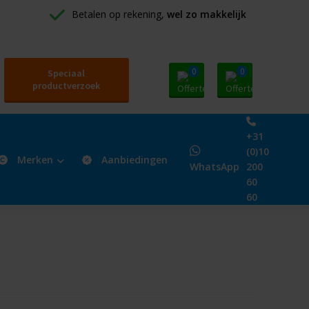
Betalen op rekening, 
wel zo makkelijk
0
0
Speciaal
productverzoek
+31
(0)10
Merken
Aanbiedingen
WhatsApp
200
60
60