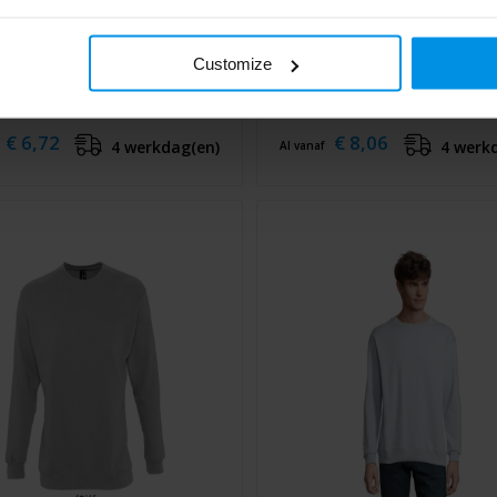
Customize
ca 280 g/m² kindertrui met
Clasica 280 g/m² unisex tr
 hals
ronde hals
€ 6,72
€ 8,06
4 werkdag(en)
4 werk
Al vanaf