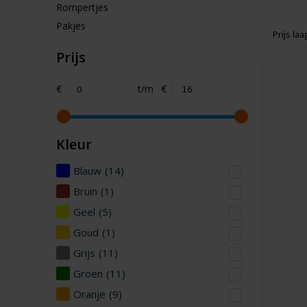
Rompertjes
Pakjes
Prijs
€
t/m
€
Kleur
Blauw
(14)
Bruin
(1)
Geel
(5)
Goud
(1)
Grijs
(11)
Groen
(11)
Oranje
(9)