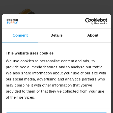
Consent
Details
About
This website uses cookies
Kosta Linnewäfveri
Wollen Plaid Streep
We use cookies to personalise content and ads, to
provide social media features and to analyse our traffic.
Al vanaf
€ 33,14
We also share information about your use of our site with
our social media, advertising and analytics partners who
may combine it with other information that you’ve
provided to them or that they’ve collected from your use
of their services.
Meld je aan voor onze nieuwsbrief
Schrijf je in voor onze nieuwsbrief en mis nooit meer één van