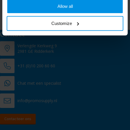
onze leuke aanbiedingen of updates.
Allow all
Customize
Contact
Verlengde Kerkweg 9
2981 GE Ridderkerk
+31 (0)10 200 60 60
Chat met een specialist
info@promosupply.nl
Contacteer ons