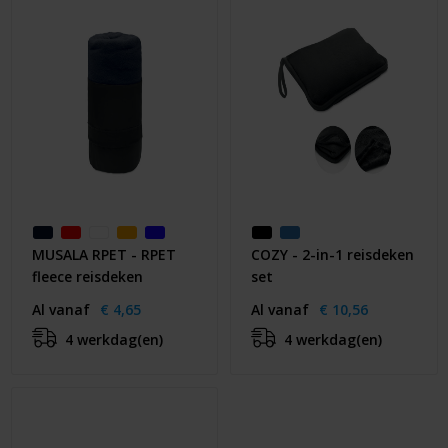
Huis & Lifestyle
Outdoor & Vrije Tijd
Auto & Veiligheid
Gezondheid & Verzorging
Paraplu's
MUSALA RPET - RPET
COZY - 2-in-1 reisdeken
Cadeaubonnen
fleece reisdeken
set
Al vanaf
€ 4,65
Al vanaf
€ 10,56
4 werkdag(en)
4 werkdag(en)