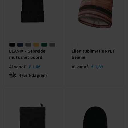
BEANIX - Gebreide
Elian sublimatie RPET
muts met boord
beanie
Al vanaf
€ 1,86
Al vanaf
€ 1,89
4 werkdag(en)