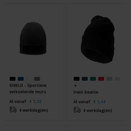
Huis & Lifestyle
Outdoor & Vrije Tijd
Auto & Veiligheid
Gezondheid & Verzorging
Paraplu's
Cadeaubonnen
SHIELD - Sportieve
verkoelende muts
Irwin beanie
Al vanaf
€ 1,32
Al vanaf
€ 1,44
4 werkdag(en)
4 werkdag(en)