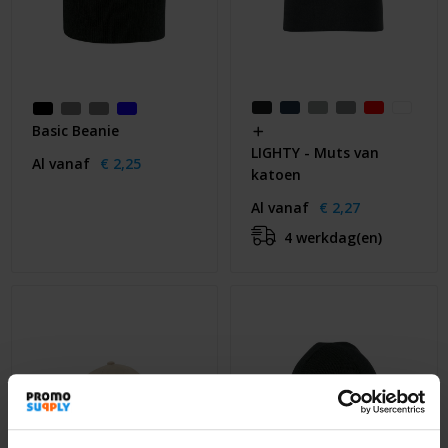
Basic Beanie
LIGHTY - Muts van
Al vanaf
€ 2,25
katoen
Al vanaf
€ 2,27
4 werkdag(en)