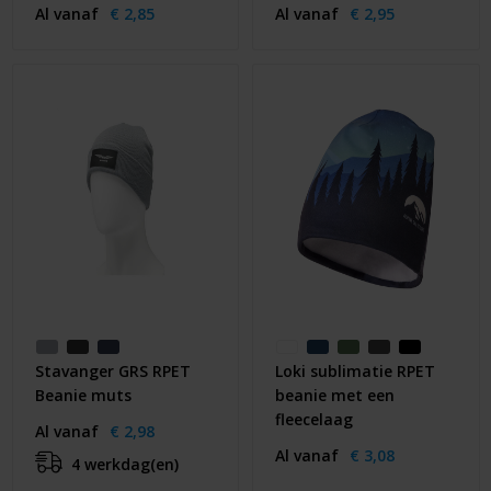
Al vanaf
€ 2,85
Al vanaf
€ 2,95
Stavanger GRS RPET
Loki sublimatie RPET
Beanie muts
beanie met een
fleecelaag
Al vanaf
€ 2,98
Al vanaf
€ 3,08
4 werkdag(en)