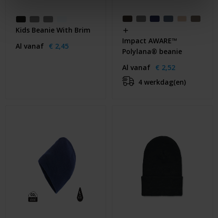
Kids Beanie With Brim
Impact AWARE™
Al vanaf
€ 2,45
Polylana® beanie
Al vanaf
€ 2,52
4 werkdag(en)