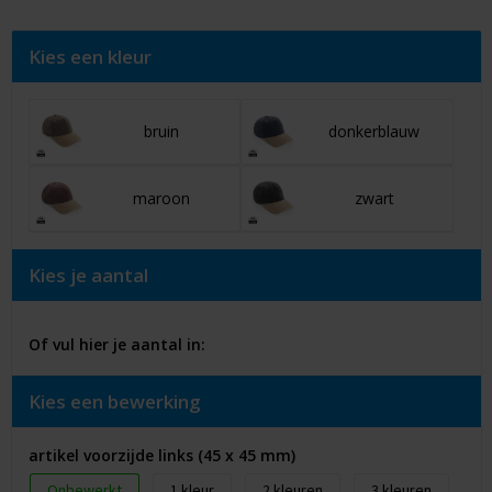
Kies een kleur
bruin
donkerblauw
maroon
zwart
Kies je aantal
Of vul hier je aantal in:
Kies een bewerking
artikel voorzijde links (45 x 45 mm)
Onbewerkt
1
2
3