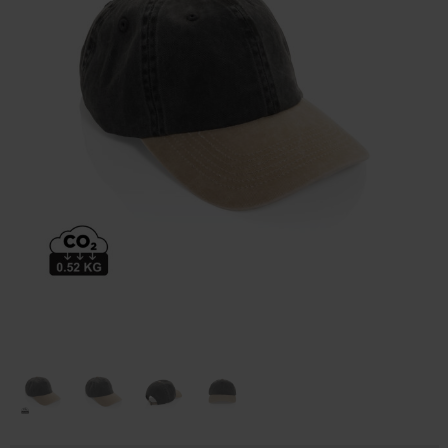
Huis & Lifestyle
Outdoor & Vrije Tijd
Auto & Veiligheid
Gezondheid & Verzorging
Paraplu's
Cadeaubonnen