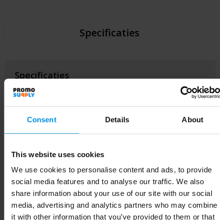
Specificaties
Specificaties
Artikelnummer
P453.1401
Merk
XD Xclusive
Consent
Details
About
Gewicht
98 g
This website uses cookies
Materiaal
Gerecycled katoen, rPET
We use cookies to personalise content and ads, to provide
EAN-code
8714612189986
social media features and to analyse our traffic. We also
share information about your use of our site with our social
Kleur
zwart
media, advertising and analytics partners who may combine
it with other information that you’ve provided to them or that