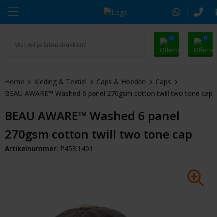
0
0
Ga naar Promosnoepje.nl
Parker
Kantoorartikelen
Oranje artikelen
Home
Kleding & Textiel
Caps & Hoeden
Caps
Alle promosnoepje
Thule
Drinkwaren
Zomer
BEAU AWARE™ Washed 6 panel 270gsm cotton twill two tone cap
Moleskine
Kleding & Textiel
Pasen
BEAU AWARE™ Washed 6 panel
270gsm cotton twill two tone cap
Alle merken
Tassen & Reizen
Kerst
Artikelnummer:
P453.1401
Elektronica & Gadgets
Eindejaarsgeschenken
Alle geefmomenten
Beurs & Event
Sleutelhangers & Tools