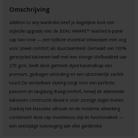
Omschrijving
addition to any wardrobe.Geef je dagelijkse look een
stijlvolle upgrade met de BEAU AWARE™ washed 6-panel
cap two tone — een tijdloze essential ontworpen met oog
voor zowel comfort als duurzaamheid. Gemaakt van 100%
gerecycled katoenen twill met een stevige stofkwaliteit van
270 gsm, biedt deze garment-dyed baseballcap een
premium, gedragen uitstraling en een uitzonderlijk zachte
touch.De verstelbare sluiting zorgt voor een perfecte
pasvorm en langdurig draagcomfort, terwijl de ademende
katoenen constructie ideaal is voor zonnige dagen buiten.
Dankzij het klassieke silhouet en de moderne afwerking
combineert deze cap moeiteloos stijl en functionaliteit —
een veelzijdige toevoeging aan elke garderobe.