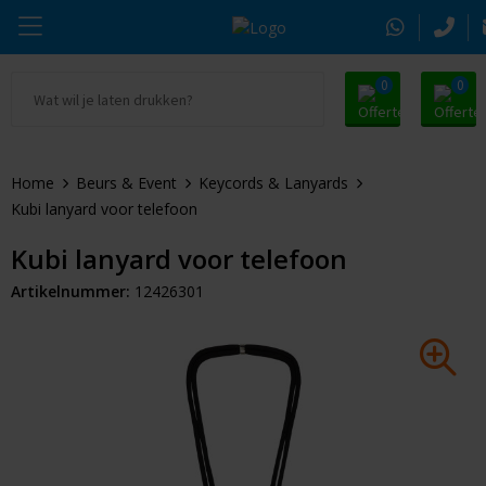
0
0
Ga naar Promosnoepje.nl
Parker
Kantoorartikelen
Oranje artikelen
Home
Beurs & Event
Keycords & Lanyards
Alle promosnoepje
Thule
Drinkwaren
Zomer
Kubi lanyard voor telefoon
Moleskine
Kleding & Textiel
Pasen
Kubi lanyard voor telefoon
Artikelnummer:
12426301
Alle merken
Tassen & Reizen
Kerst
Elektronica & Gadgets
Eindejaarsgeschenken
Alle geefmomenten
Beurs & Event
Sleutelhangers & Tools