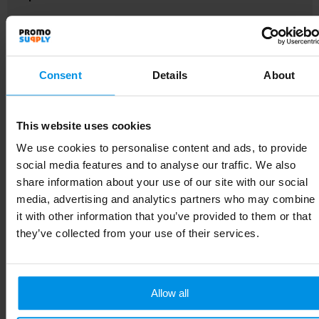
Artikelnummer
12426301
Merk
Consent
Details
About
Gewicht
30 g
Materiaal
Nylon, ABS-kunststof
This website uses cookies
EAN-code
8713159575016
We use cookies to personalise content and ads, to provide
social media features and to analyse our traffic. We also
Kleur
Wit
share information about your use of our site with our social
media, advertising and analytics partners who may combine
Hoogte
0.1 cm
it with other information that you’ve provided to them or that
they’ve collected from your use of their services.
Breedte
5.3 cm
Lengte
5.8 cm
Allow all