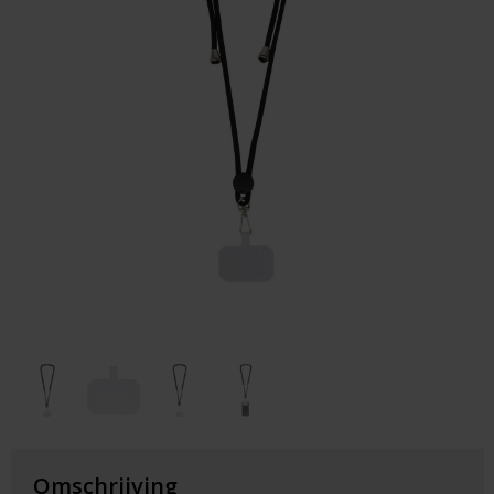
Huis & Lifestyle
Outdoor & Vrije Tijd
Auto & Veiligheid
Gezondheid & Verzorging
Paraplu's
Cadeaubonnen
Omschrijving