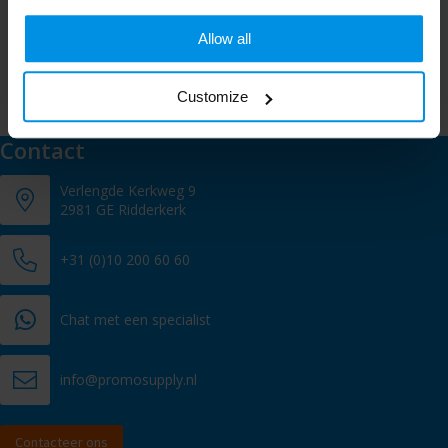
Schrijf je in voor onze nieuwsbrief en mis nooit meer één van
onze leuke aanbiedingen of updates.
Allow all
Customize
Contact
Verlengde Kerkweg 9
2981 GE Ridderkerk
+31 (0)10 200 60 60
Chat met een specialist
info@promosupply.nl
Contacteer ons