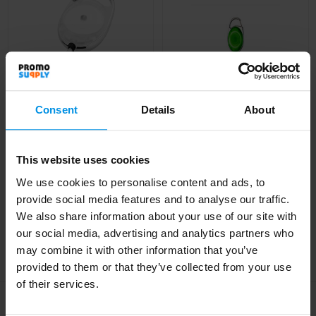
Consent
Details
About
Gerlos sleutelhanger
Kaarthouder robuust
This website uses cookies
en rollerclip
Al vanaf
€ 1,19
We use cookies to personalise content and ads, to
Al vanaf
€ 0,95
provide social media features and to analyse our traffic.
4 werkdag(en)
We also share information about your use of our site with
our social media, advertising and analytics partners who
may combine it with other information that you’ve
provided to them or that they’ve collected from your use
of their services.
Meld je aan voor onze nieuwsbrief