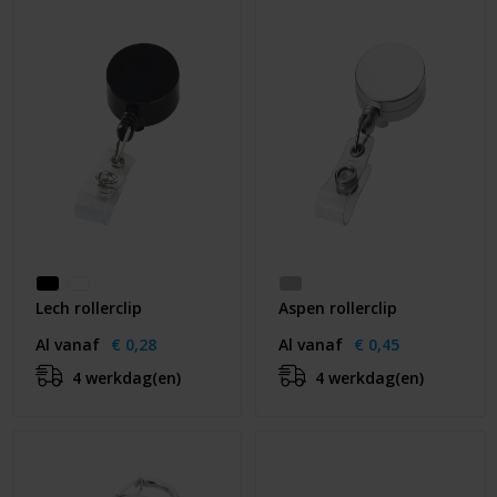
Huis & Lifestyle
Outdoor & Vrije Tijd
Auto & Veiligheid
Gezondheid & Verzorging
Paraplu's
Cadeaubonnen
Lech rollerclip
Aspen rollerclip
Al vanaf
€ 0,28
Al vanaf
€ 0,45
4 werkdag(en)
4 werkdag(en)