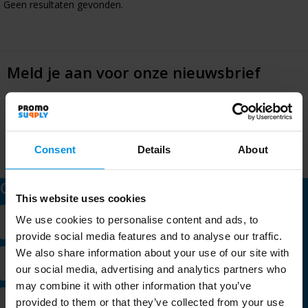
Geen resultaten gevonden.
Huis & Lifestyle
Outdoor & Vrije Tijd
Meld je aan voor onze nieuwsbrief
Auto & Veiligheid
Schrijf je in voor onze nieuwsbrief en mis nooit meer één van
onze leuke aanbiedingen of updates.
Gezondheid & Verzorging
Consent
Details
About
Paraplu's
Contact
Cadeaubonnen
This website uses cookies
Verlengde Kerkweg 9
We use cookies to personalise content and ads, to
2981 GE Ridderkerk
provide social media features and to analyse our traffic.
We also share information about your use of our site with
+31 (0)10 200 60 60
our social media, advertising and analytics partners who
may combine it with other information that you’ve
provided to them or that they’ve collected from your use
Chat met een specialist