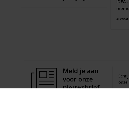
IDEA 
memo
Al vanaf
Meld je aan
Schri
voor onze
onze 
nieuwsbrief
Contact
Inf