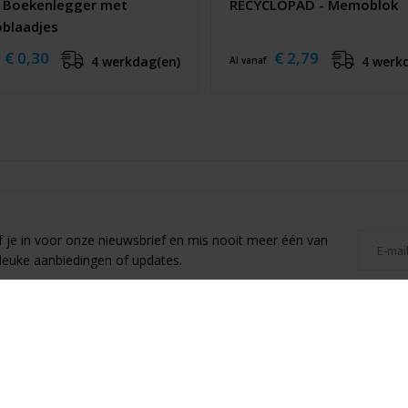
- Boekenlegger met
RECYCLOPAD - Memoblok
blaadjes
€ 0,30
€ 2,79
4 werkdag(en)
4 werk
Al vanaf
jf je in voor onze nieuwsbrief en mis nooit meer één van
leuke aanbiedingen of updates.
ormatie
Veilig winkelen