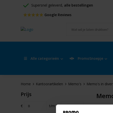
Supersnel geleverd, 
alle bestellingen
 Google Reviews
Alle categorieën
PromoSnoepje
Home
Kantoorartikelen
Memo's
Memo's in dive
Prijs
Memo'
€
t/m
€