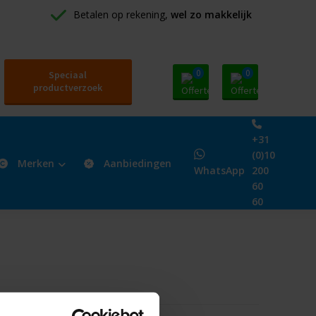
Betalen op rekening, 
wel zo makkelijk
0
0
Speciaal
productverzoek
+31
(0)10
Merken
Aanbiedingen
WhatsApp
200
60
60