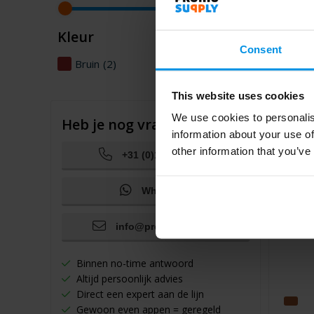
Kleur
Consent
Bruin
(2)
This website uses cookies
We use cookies to personalis
Heb je nog vragen?
information about your use of
other information that you’ve
+31 (0)10 200 60 60
WhatsApp
info@promosupply.nl
Binnen no-time antwoord
Altijd persoonlijk advies
Direct een expert aan de lijn
Gewoon even appen = geregeld