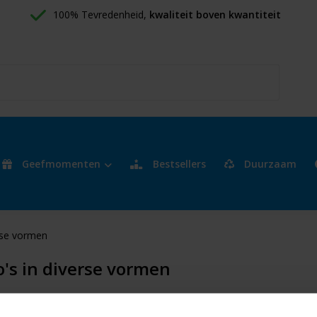
100% Tevredenheid, 
kwaliteit boven kwantiteit
Geefmomenten
Bestsellers
Duurzaam
rse vormen
s in diverse vormen