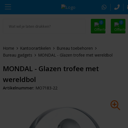
0
0
Ga naar Promosnoepje.nl
Parker
Kantoorartikelen
Oranje artikelen
Home
Kantoorartikelen
Bureau toebehoren
Alle promosnoepje
Thule
Drinkwaren
Zomer
Bureau gadgets
MONDAL - Glazen trofee met wereldbol
Moleskine
Kleding & Textiel
Pasen
MONDAL - Glazen trofee met
wereldbol
Alle merken
Tassen & Reizen
Kerst
Artikelnummer:
MO7183-22
Elektronica & Gadgets
Eindejaarsgeschenken
Alle geefmomenten
Beurs & Event
Sleutelhangers & Tools