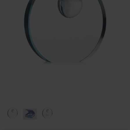
Huis & Lifestyle
Outdoor & Vrije Tijd
Auto & Veiligheid
Gezondheid & Verzorging
Paraplu's
Cadeaubonnen