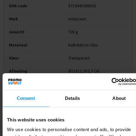
EAN-code
8719941008830
Merk
midocean
Gewicht
728 g
Materiaal
Kalk-Natron-Glas
Kleur
Transparant
Afmeting
Ø12X11,5X3,7 CM
Hoogte
3.7 cm
Breedte
12 cm
Consent
Details
About
Lengte
11.5 cm
This website uses cookies
We use cookies to personalise content and ads, to provide