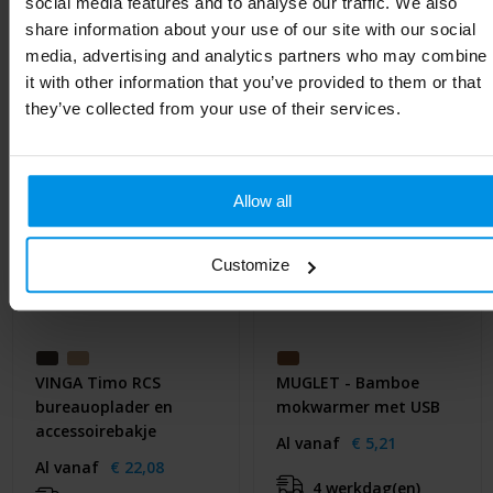
social media features and to analyse our traffic. We also
Gerelateerde producten
share information about your use of our site with our social
media, advertising and analytics partners who may combine
it with other information that you’ve provided to them or that
they’ve collected from your use of their services.
Allow all
Customize
VINGA Timo RCS
MUGLET - Bamboe
bureauoplader en
mokwarmer met USB
accessoirebakje
Al vanaf
€ 5,21
Al vanaf
€ 22,08
4 werkdag(en)