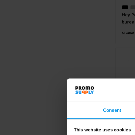
Hey P
burea
Al vanaf
Consent
This website uses cookies