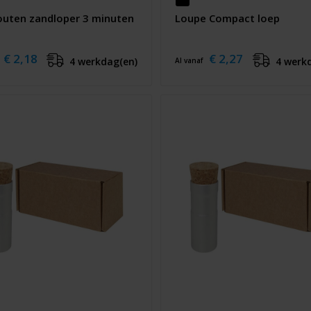
Houten zandloper 3 minuten
Loupe Compact loep
€ 2,18
€ 2,27
4 werkdag(en)
4 werk
Al vanaf