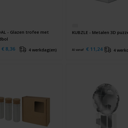
L - Glazen trofee met
KUBZLE - Metalen 3D puzz
dbol
€ 8,36
€ 11,24
4 werkdag(en)
4 werk
Al vanaf