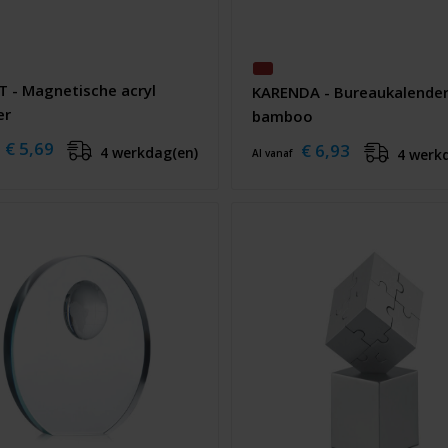
T - Magnetische acryl
KARENDA - Bureaukalende
er
bamboo
€ 5,69
€ 6,93
4 werkdag(en)
4 werk
Al vanaf