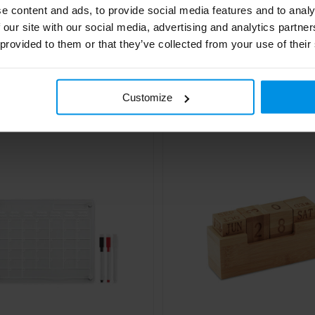
e content and ads, to provide social media features and to analy
 our site with our social media, advertising and analytics partn
 provided to them or that they’ve collected from your use of their
o Journal Naked Spine
Oplaadbaar leeslampje
ook A5 notitieboek
€ 3,89
€ 4,61
4 werkdag(en)
Al vanaf
Customize