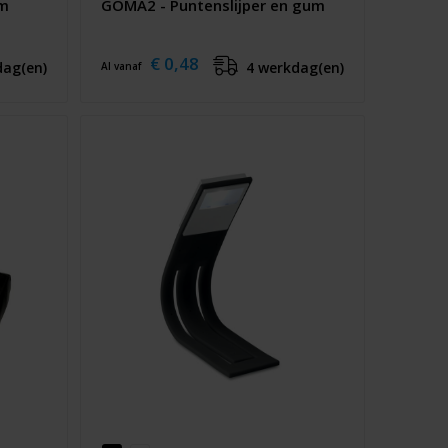
um
GOMA2 - Puntenslijper en gum
€ 0,48
dag(en)
4 werkdag(en)
Al vanaf