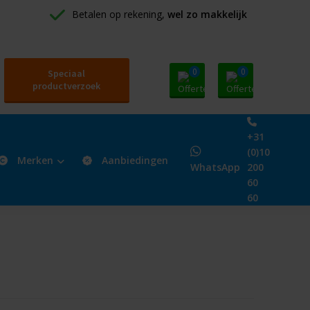
Betalen op rekening, 
wel zo makkelijk
0
0
Speciaal
productverzoek
+31
(0)10
Merken
Aanbiedingen
WhatsApp
200
60
60