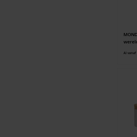
MONDA
werel
Al vanaf