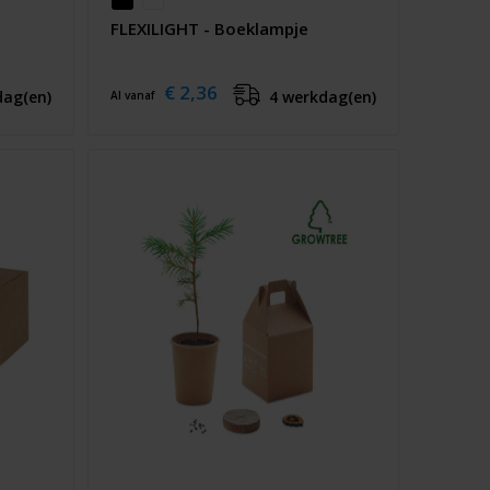
FLEXILIGHT - Boeklampje
€ 2,36
dag(en)
4 werkdag(en)
Al vanaf