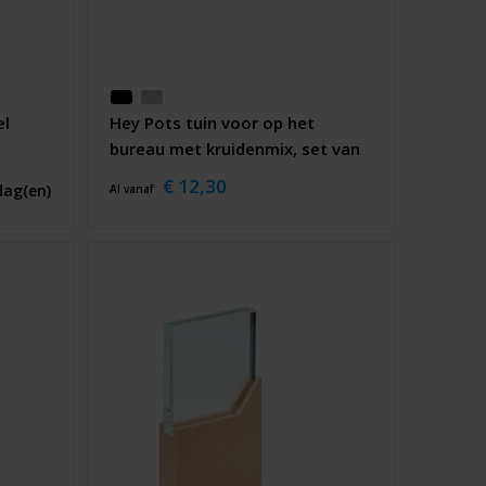
el
Hey Pots tuin voor op het
bureau met kruidenmix, set van
drie
€ 12,30
dag(en)
Al vanaf