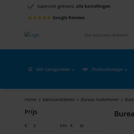
Supersnel geleverd, 
alle bestellingen
 Google Reviews
Alle categorieën
PromoSnoepje
Home
Kantoorartikelen
Bureau toebehoren
Bure
Prijs
Burea
€
t/m
€