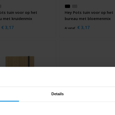
ots tuin voor op het
Hey Pots tuin voor op het
u met kruidenmix
bureau met bloemenmix
€ 3,17
€ 3,17
Al vanaf
Details