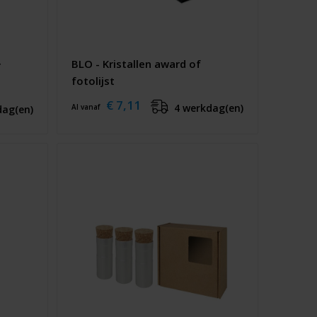
BLO - Kristallen award of
r
fotolijst
€ 7,11
4 werkdag(en)
Al vanaf
dag(en)