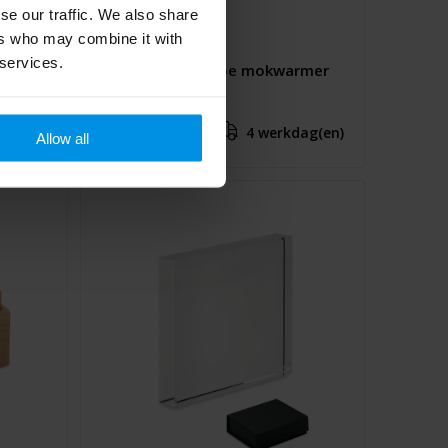
se our traffic. We also share
ers who may combine it with
 services.
MUGLET - Bamboe mokwarmer
met USB
€ 5,21
4 werkdag(en)
Al vanaf
Allow all