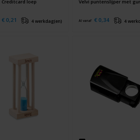
 Creditcard loep
Velvi puntenslijper met g
€ 0,21
€ 0,34
4 werkdag(en)
4 werk
Al vanaf