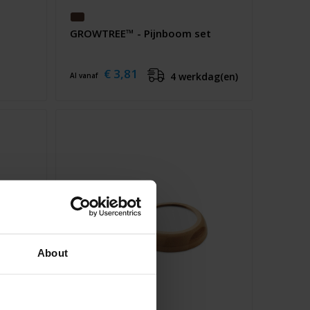
GROWTREE™ - Pijnboom set
€ 3,81
4 werkdag(en)
Al vanaf
About