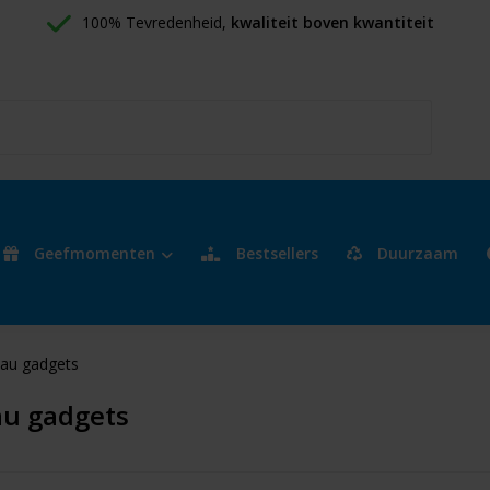
100% Tevredenheid, 
kwaliteit boven kwantiteit
Geefmomenten
Bestsellers
Duurzaam
au gadgets
u gadgets