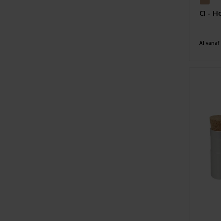
CI - 
Al vanaf