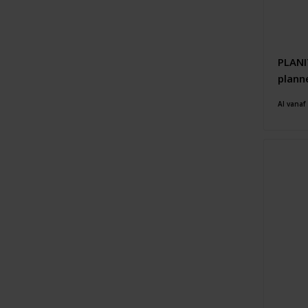
PLANI
plann
Al vanaf