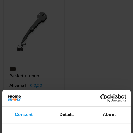
Huis & Lifestyle
Outdoor & Vrije Tijd
Auto & Veiligheid
Gezondheid & Verzorging
Paraplu's
Pakket opener
Cadeaubonnen
Al vanaf
€ 2,52
4 werkdag(en)
Consent
Details
About
Meld je aan voor onze nieuwsbrief