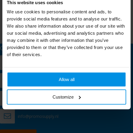
This website uses cookies
Schrijf je in voor onze nieuwsbrief en mis nooit meer één van
We use cookies to personalise content and ads, to
onze leuke aanbiedingen of updates.
provide social media features and to analyse our traffic.
We also share information about your use of our site with
our social media, advertising and analytics partners who
may combine it with other information that you’ve
Contact
provided to them or that they’ve collected from your use
of their services.
Verlengde Kerkweg 9
2981 GE Ridderkerk
Allow all
+31 (0)10 200 60 60
Customize
Chat met een specialist
info@promosupply.nl