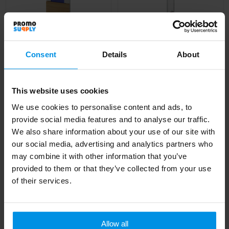
Consent
Details
About
GALI - Galileo
Utah RCS rplastic en
thermometer glas
bamboe weerstation
This website uses cookies
28cm
Al vanaf
€ 8,51
We use cookies to personalise content and ads, to
Al vanaf
€ 10,82
provide social media features and to analyse our traffic.
4 werkdag(en)
4 werkdag(en)
We also share information about your use of our site with
our social media, advertising and analytics partners who
may combine it with other information that you’ve
provided to them or that they’ve collected from your use
of their services.
Allow all