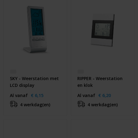
Huis & Lifestyle
Outdoor & Vrije Tijd
Auto & Veiligheid
Gezondheid & Verzorging
Paraplu's
SKY - Weerstation met
RIPPER - Weerstation
Cadeaubonnen
LCD display
en klok
Al vanaf
€ 6,15
Al vanaf
€ 6,20
4 werkdag(en)
4 werkdag(en)