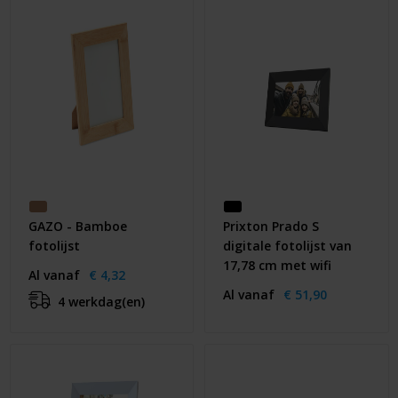
Huis & Lifestyle
Outdoor & Vrije Tijd
Auto & Veiligheid
Gezondheid & Verzorging
Paraplu's
GAZO - Bamboe
Prixton Prado S
Cadeaubonnen
fotolijst
digitale fotolijst van
17,78 cm met wifi
Al vanaf
€ 4,32
Al vanaf
€ 51,90
4 werkdag(en)