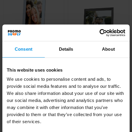
Consent
Details
About
Prixton Prado 10"
Prixton Prado XL
This website uses cookies
Frameo digitale
digitale fotolijst van
fotolijst met wifi
39,62 cm met wifi
We use cookies to personalise content and ads, to
provide social media features and to analyse our traffic.
Al vanaf
€ 72,64
Al vanaf
€ 140,02
We also share information about your use of our site with
4 werkdag(en)
our social media, advertising and analytics partners who
may combine it with other information that you’ve
provided to them or that they’ve collected from your use
of their services.