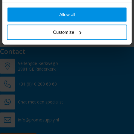
Meld je aan voor onze nieuwsbrief
Schrijf je in voor onze nieuwsbrief en mis nooit meer één van
Allow all
onze leuke aanbiedingen of updates.
Customize
Contact
Verlengde Kerkweg 9
2981 GE Ridderkerk
+31 (0)10 200 60 60
Chat met een specialist
info@promosupply.nl