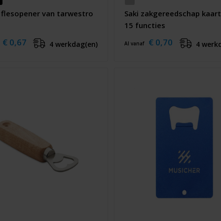
 flesopener van tarwestro
Saki zakgereedschap kaar
15 functies
€ 0,67
€ 0,70
4 werkdag(en)
4 werk
Al vanaf