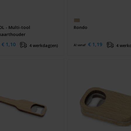
L - Multi-tool
Rondo
ekaarthouder
€ 1,10
€ 1,19
4 werkdag(en)
4 werk
Al vanaf