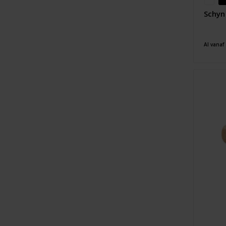
Schyn
Al vanaf