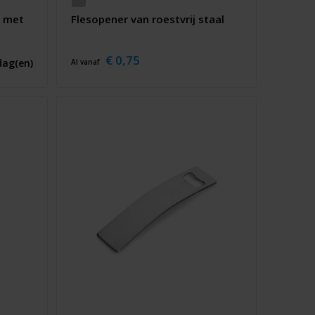
t met
Flesopener van roestvrij staal
€ 0,75
dag(en)
Al vanaf