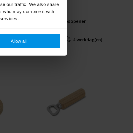
se our traffic. We also share
ers who may combine it with
 services.
Brama houten flesopener
€ 1,08
dag(en)
4 werkdag(en)
Al vanaf
Allow all