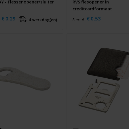
Y - Flessenopener/sluiter
RVS flesopener in
creditcardformaat
€ 0,29
€ 0,53
4 werkdag(en)
Al vanaf