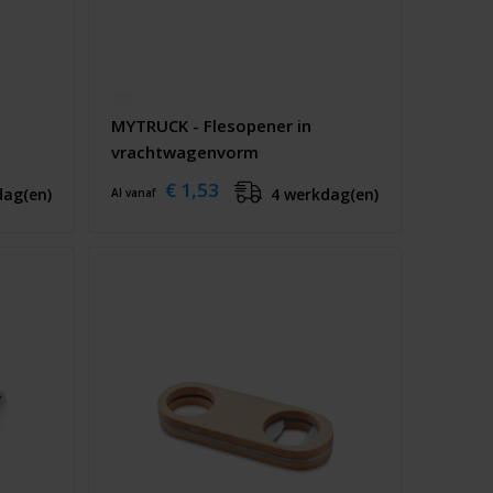
MYTRUCK - Flesopener in
vrachtwagenvorm
€ 1,53
dag(en)
4 werkdag(en)
Al vanaf