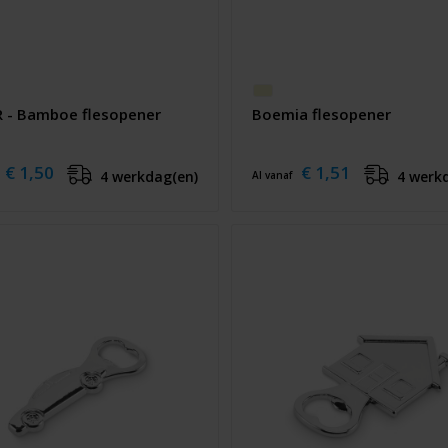
 - Bamboe flesopener
Boemia flesopener
€ 1,50
€ 1,51
4 werkdag(en)
4 werk
Al vanaf