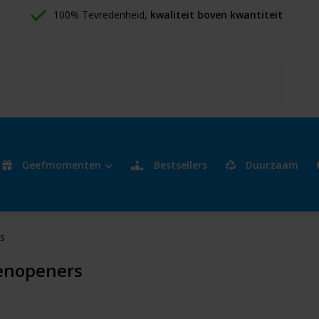
100% Tevredenheid, 
kwaliteit boven kwantiteit
Geefmomenten
Bestsellers
Duurzaam
s
enopeners