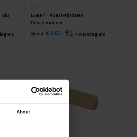
 Alu
BARRY - Roestvrijstalen
flessenopener
€ 0,83
dag(en)
4 werkdag(en)
Al vanaf
About