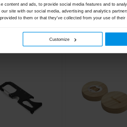
e content and ads, to provide social media features and to analy
 our site with our social media, advertising and analytics partn
 provided to them or that they’ve collected from your use of their
 flesopener
Paddle flesopener
€ 0,85
€ 0,97
4 werkdag(en)
4 werk
Al vanaf
Customize