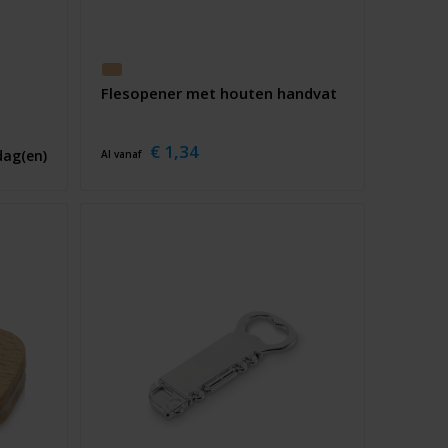
Flesopener met houten handvat
€ 1,34
dag(en)
Al vanaf