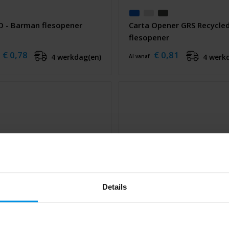
 - Barman flesopener
Carta Opener GRS Recycled
flesopener
€ 0,78
€ 0,81
4 werkdag(en)
4 werk
Al vanaf
Details