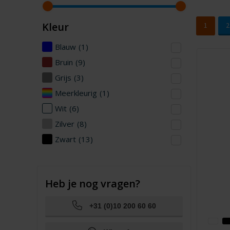
Kleur
1
2
Blauw
(1)
Bruin
(9)
Grijs
(3)
Meerkleurig
(1)
Wit
(6)
Zilver
(8)
Zwart
(13)
Heb je nog vragen?
+31 (0)10 200 60 60