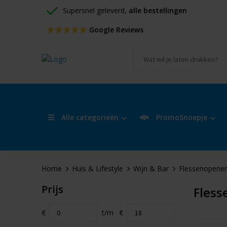
Supersnel geleverd, 
alle bestellingen
 Google Reviews
Alle categorieën
PromoSnoepje
Home
Huis & Lifestyle
Wijn & Bar
Flessenopener
Prijs
Fless
€
t/m
€