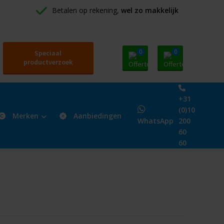
Betalen op rekening, 
wel zo makkelijk
0
0
Speciaal
productverzoek
+31
(0)10
Merken
Aanbiedingen
WhatsApp
200
60
60