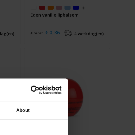
Eden vanille lipbalsem
€ 0,36
dag(en)
4 werkdag(en)
Al vanaf
About