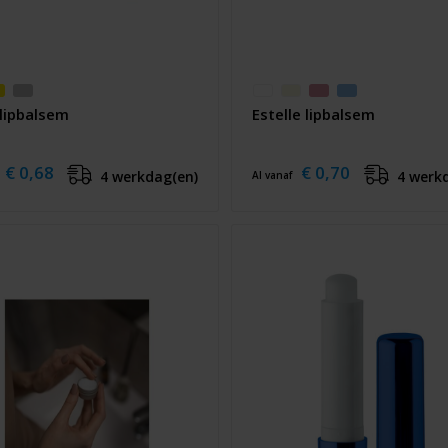
 lipbalsem
Estelle lipbalsem
€ 0,68
€ 0,70
4 werkdag(en)
4 werk
Al vanaf