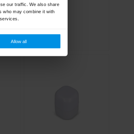
se our traffic. We also share
ers who may combine it with
 services.
me
Lipbalsem bal
€ 0,55
dag(en)
Al vanaf
Allow all