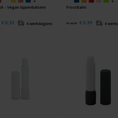
A - Vegan lippenbalsem
FrostBalm
€ 0,32
€ 0,39
4 werkdag(en)
4 werk
Al vanaf