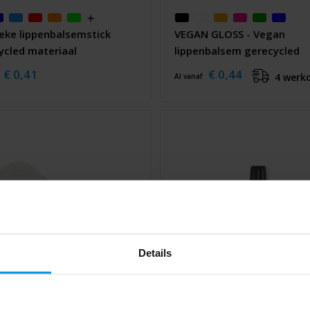
ieke lippenbalsemstick
VEGAN GLOSS - Vegan
ycled materiaal
lippenbalsem gerecycled
€ 0,41
€ 0,44
4 werk
Al vanaf
Details