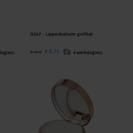
GOLF - Lippenbalsem golfbal
€ 0,71
dag(en)
4 werkdag(en)
Al vanaf