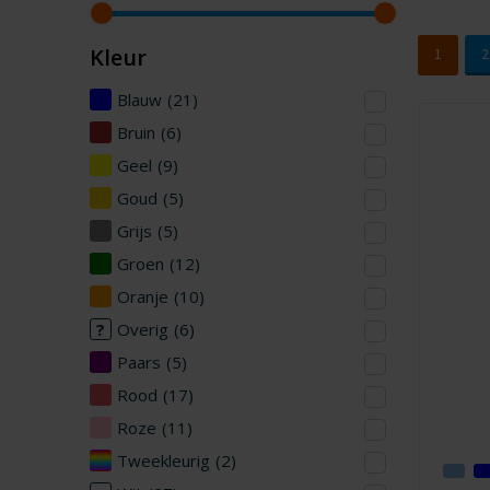
Kleur
1
2
Blauw
(21)
Bruin
(6)
Geel
(9)
Goud
(5)
Grijs
(5)
Groen
(12)
Oranje
(10)
Overig
(6)
Paars
(5)
Rood
(17)
Roze
(11)
Tweekleurig
(2)