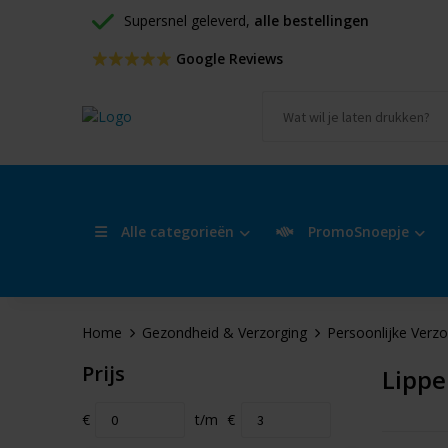
Supersnel geleverd, 
alle bestellingen
 Google Reviews
Alle categorieën
PromoSnoepje
Home
Gezondheid & Verzorging
Persoonlijke Verzo
Prijs
Lipp
€
t/m
€