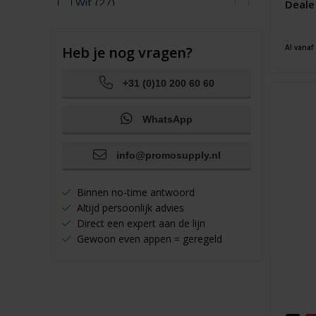
Wit
(27)
Deale
Zilver
(6)
Zwart
(21)
Al vanaf
Heb je nog vragen?
+31 (0)10 200 60 60
WhatsApp
info@promosupply.nl
Binnen no-time antwoord
Altijd persoonlijk advies
Direct een expert aan de lijn
Gewoon even appen = geregeld