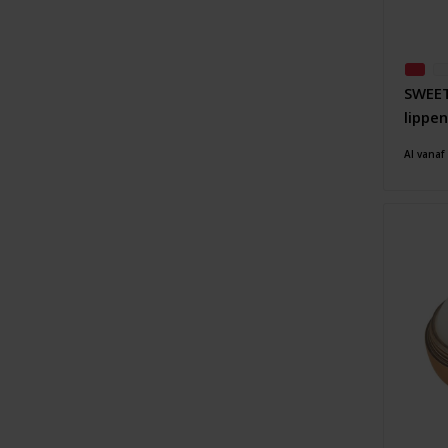
SWEET
lippe
Al vanaf