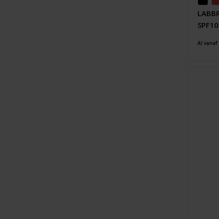
LABBR
SPF10
Al vanaf