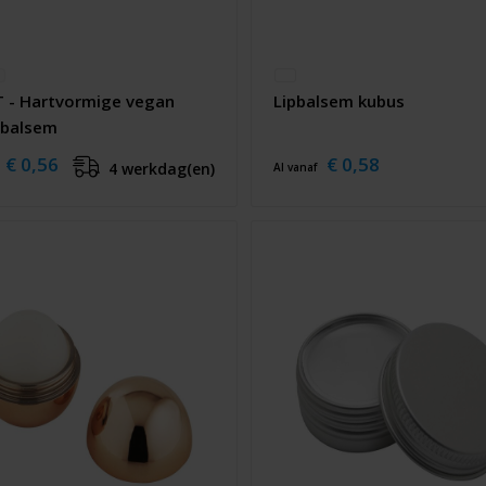
 - Hartvormige vegan
Lipbalsem kubus
nbalsem
€ 0,56
€ 0,58
4 werkdag(en)
Al vanaf