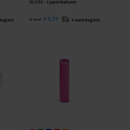
GLOSS - Lippenbalsem
€ 0,33
dag(en)
4 werkdag(en)
Al vanaf