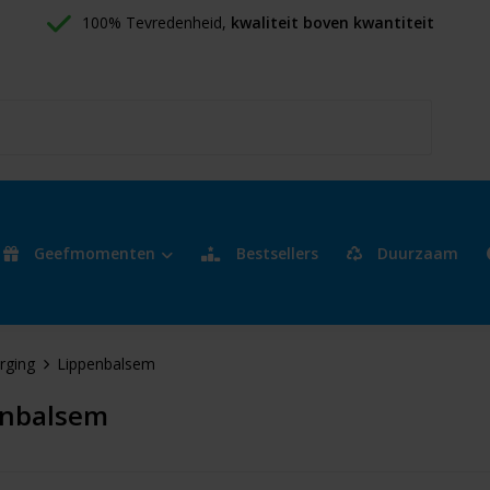
100% Tevredenheid, 
kwaliteit boven kwantiteit
Geefmomenten
Bestsellers
Duurzaam
rging
Lippenbalsem
enbalsem