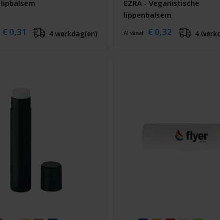
 lipbalsem
EZRA - Veganistische
lippenbalsem
€ 0,31
€ 0,32
4 werkdag(en)
4 werk
Al vanaf