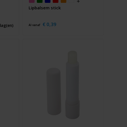
Lipbalsem stick
€ 0,39
dag(en)
Al vanaf