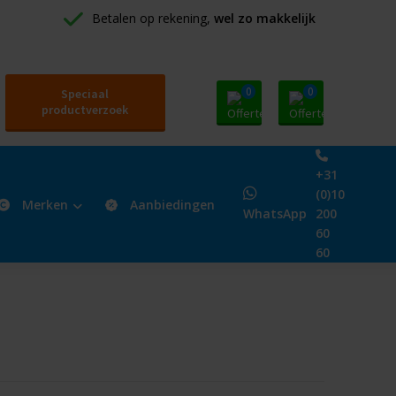
Betalen op rekening, 
wel zo makkelijk
0
0
Speciaal
productverzoek
+31
(0)10
Merken
Aanbiedingen
WhatsApp
200
60
60