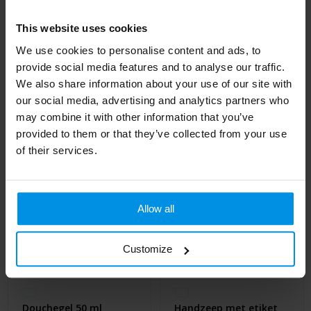
This website uses cookies
Douchewekker Zeskant
Douchegel 25 ml
We use cookies to personalise content and ads, to
- 5min
Al vanaf
€ 1,60
provide social media features and to analyse our traffic.
Al vanaf
€ 1,52
5 werkdag(en)
We also share information about your use of our site with
our social media, advertising and analytics partners who
may combine it with other information that you’ve
provided to them or that they’ve collected from your use
of their services.
Allow all
Customize
Douchegel 50 ml
Handzeep met etiket