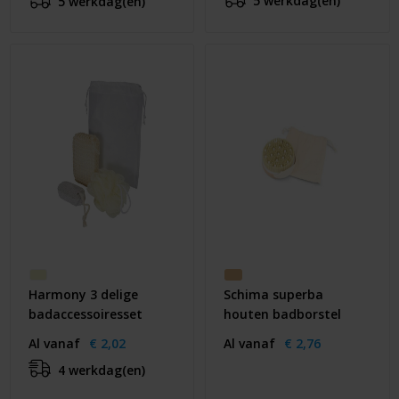
5 werkdag(en)
5 werkdag(en)
Harmony 3 delige
Schima superba
badaccessoiresset
houten badborstel
Al vanaf
€ 2,02
Al vanaf
€ 2,76
4 werkdag(en)