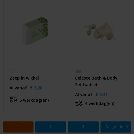
Zeep in wikkel
Celeste Bath & Body
Set badset
Al vanaf
€ 3,20
Al vanaf
€ 3,41
5 werkdag(en)
4 werkdag(en)
1
2
3
Volgende