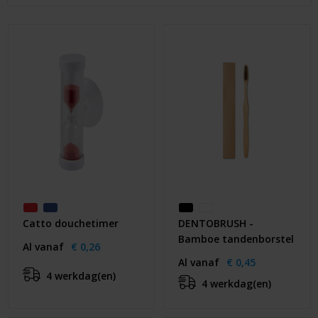
Huis & Lifestyle
Outdoor & Vrije Tijd
Auto & Veiligheid
Gezondheid & Verzorging
Paraplu's
Cadeaubonnen
Catto douchetimer
DENTOBRUSH -
Bamboe tandenborstel
Al vanaf
€ 0,26
Al vanaf
€ 0,45
4 werkdag(en)
4 werkdag(en)