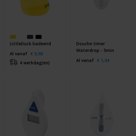
LittleDuck badeend
Douche timer
Waterdrop - 5min
Al vanaf
€ 0,98
Al vanaf
€ 1,34
4 werkdag(en)