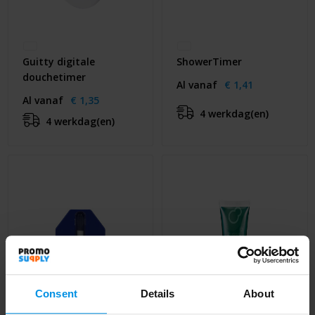
Guitty digitale
ShowerTimer
douchetimer
Al vanaf
€ 1,41
Al vanaf
€ 1,35
4 werkdag(en)
4 werkdag(en)
Consent
Details
About