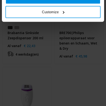
Customize
Brabantia Sinkside
BRE700|Philips
Zeepdispenser 200 ml
epileerapparaat voor
benen en lichaam, Wet
Al vanaf
€ 22,43
& Dry
4 werkdag(en)
Al vanaf
€ 45,98