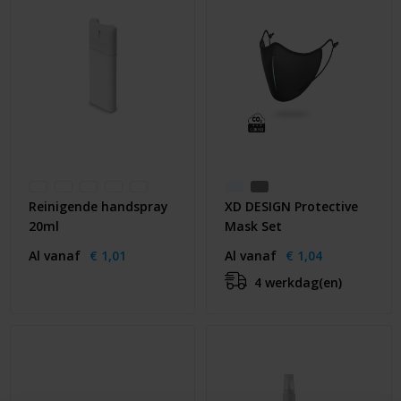
Reinigende handspray
XD DESIGN Protective
20ml
Mask Set
Al vanaf
€ 1,01
Al vanaf
€ 1,04
4 werkdag(en)