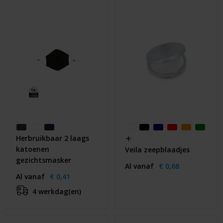
Huis & Lifestyle
Outdoor & Vrije Tijd
Auto & Veiligheid
Gezondheid & Verzorging
Paraplu's
Cadeaubonnen
Herbruikbaar 2 laags
katoenen
Veila zeepblaadjes
gezichtsmasker
Al vanaf
€ 0,68
Al vanaf
€ 0,41
4 werkdag(en)