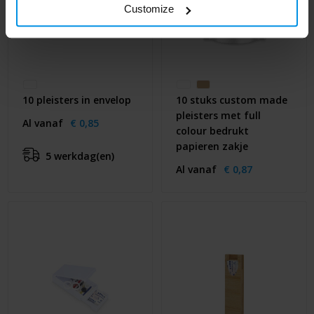
Customize
10 pleisters in envelop
10 stuks custom made
pleisters met full
Al vanaf
€ 0,85
colour bedrukt
papieren zakje
5 werkdag(en)
Al vanaf
€ 0,87