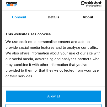
Consent
Details
About
This website uses cookies
5-delige custom made
10-delige custom made
We use cookies to personalise content and ads, to
pleisters met full
pleisters met full
provide social media features and to analyse our traffic.
colour bedrukte
colour bedrukte
We also share information about your use of our site with
kraftpapieren envelop
kraftpapieren envelop
our social media, advertising and analytics partners who
Al vanaf
€ 0,57
Al vanaf
€ 0,82
may combine it with other information that you’ve
provided to them or that they’ve collected from your use
of their services.
Allow all