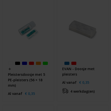
Huis & Lifestyle
Outdoor & Vrije Tijd
Auto & Veiligheid
Gezondheid & Verzorging
Paraplu's
Cadeaubonnen
EVAN - Doosje met
pleisters
Pleistersdoosje met 5
PE-pleisters (56 × 18
Al vanaf
€ 0,35
mm)
4 werkdag(en)
Al vanaf
€ 0,35