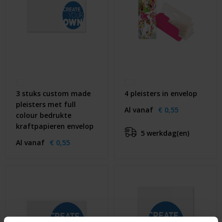
3 stuks custom made
4 pleisters in envelop
pleisters met full
Al vanaf
€ 0,55
colour bedrukte
kraftpapieren envelop
5 werkdag(en)
Al vanaf
€ 0,55