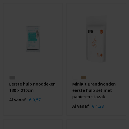
Huis & Lifestyle
Outdoor & Vrije Tijd
Auto & Veiligheid
Gezondheid & Verzorging
Paraplu's
Cadeaubonnen
Eerste hulp nooddeken
MiniKit Brandwonden
130 x 210cm
eerste hulp set met
papieren stazak
Al vanaf
€ 0,57
Al vanaf
€ 1,28