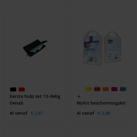
Eerste hulp set 13-delig
Denali
MyKit beschermingskit
Al vanaf
€ 2,67
Al vanaf
€ 2,80