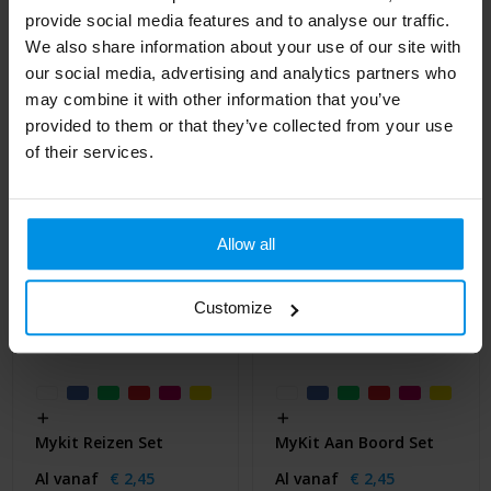
provide social media features and to analyse our traffic.
papieren stazak
met papieren stazak
We also share information about your use of our site with
Al vanaf
€ 2,45
Al vanaf
€ 2,45
our social media, advertising and analytics partners who
may combine it with other information that you’ve
provided to them or that they’ve collected from your use
of their services.
Allow all
Customize
Mykit Reizen Set
MyKit Aan Boord Set
Al vanaf
€ 2,45
Al vanaf
€ 2,45