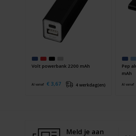
Volt powerbank 2200 mAh
Pep a
mAh
€ 3,67
4 werkdag(en)
Al vanaf
Al vanaf
Meld je aan