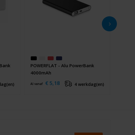
 Bank
POWERFLAT - Alu PowerBank
4000mAh
€ 5,18
dag(en)
4 werkdag(en)
Al vanaf