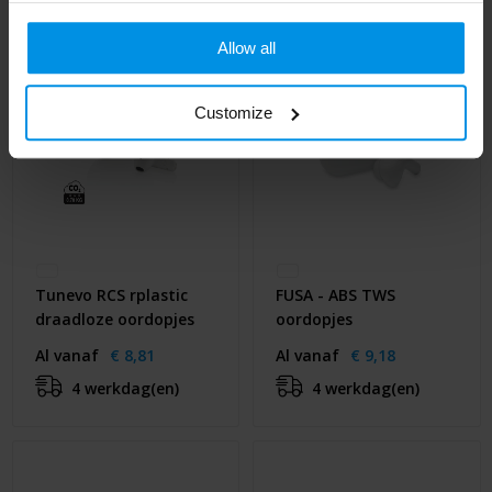
Allow all
Customize
Tunevo RCS rplastic
FUSA - ABS TWS
draadloze oordopjes
oordopjes
Al vanaf
€ 8,81
Al vanaf
€ 9,18
4 werkdag(en)
4 werkdag(en)