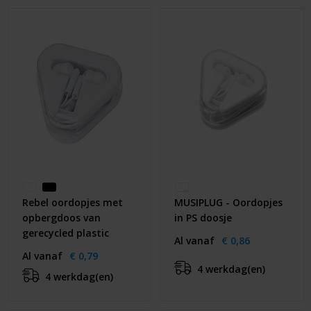
Huis & Lifestyle
Outdoor & Vrije Tijd
Auto & Veiligheid
Gezondheid & Verzorging
Paraplu's
Cadeaubonnen
Rebel oordopjes met
MUSIPLUG - Oordopjes
opbergdoos van
in PS doosje
gerecycled plastic
Al vanaf
€ 0,86
Al vanaf
€ 0,79
4 werkdag(en)
4 werkdag(en)