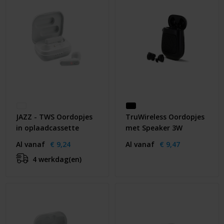
JAZZ - TWS Oordopjes
TruWireless Oordopjes
in oplaadcassette
met Speaker 3W
Al vanaf
€ 9,24
Al vanaf
€ 9,47
4 werkdag(en)