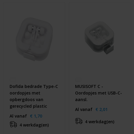
Dofida bedrade Type-C
MUSISOFT C -
oordopjes met
Oordopjes met USB-C-
opbergdoos van
aansl.
gerecycled plastic
Al vanaf
€ 2,01
Al vanaf
€ 1,70
4 werkdag(en)
4 werkdag(en)