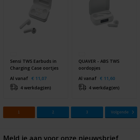
Sensi TWS Earbuds in
QUAVER - ABS TWS
Charging Case oortjes
oordopjes
Al vanaf
€ 11,07
Al vanaf
€ 11,60
4 werkdag(en)
4 werkdag(en)
1
2
3
Volgende
Meld je aan voor onze nieuwsbrief