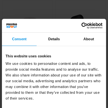
Consent
Details
About
This website uses cookies
We use cookies to personalise content and ads, to
TWS Oordopjes
Fitsound RCS
provide social media features and to analyse our traffic.
bamboe
gerecycled plastic open
We also share information about your use of our site with
ear TWS-oordopjes
Al vanaf
€ 8,81
our social media, advertising and analytics partners who
Al vanaf
€ 8,81
may combine it with other information that you’ve
provided to them or that they’ve collected from your use
4 werkdag(en)
of their services.