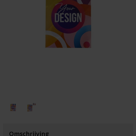
Huis & Lifestyle
Outdoor & Vrije Tijd
Auto & Veiligheid
Gezondheid & Verzorging
Paraplu's
Cadeaubonnen
Omschrijving