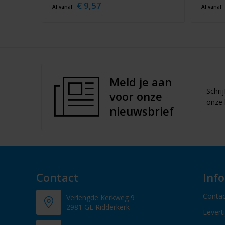
€ 9,57
Al vanaf
Al vanaf
Meld je aan
Schri
voor onze
onze 
nieuwsbrief
Contact
Inf
Contac
Verlengde Kerkweg 9
2981 GE Ridderkerk
Levert