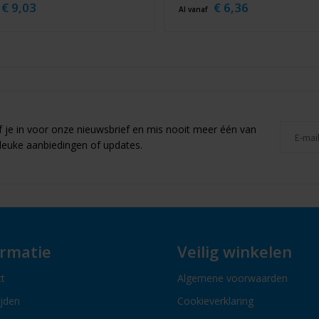
€ 9,03
€ 6,36
Al vanaf
jf je in voor onze nieuwsbrief en mis nooit meer één van
leuke aanbiedingen of updates.
ormatie
Veilig winkelen
t
Algemene voorwaarden
ijden
Cookieverklaring