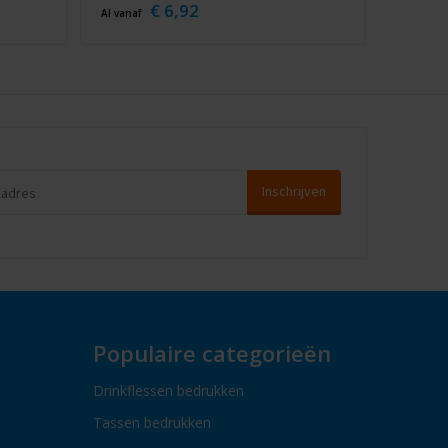
€ 6,92
Al vanaf
Populaire categorieën
Drinkflessen bedrukken
Tassen bedrukken