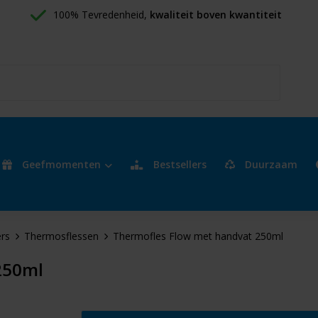
100% Tevredenheid, 
kwaliteit boven kwantiteit
Geefmomenten
Bestsellers
Duurzaam
rs
Thermosflessen
Thermofles Flow met handvat 250ml
250ml