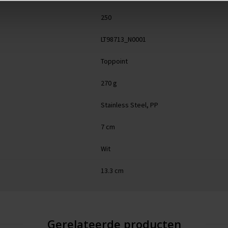
250
LT98713_N0001
Toppoint
270 g
Stainless Steel, PP
7 cm
Wit
13.3 cm
Gerelateerde producten