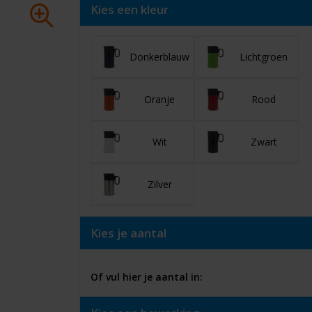
Kies een kleur
Donkerblauw
Lichtgroen
Oranje
Rood
Wit
Zwart
Zilver
Kies je aantal
Of vul hier je aantal in: