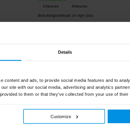
3
4
Bedrukkingsmethode: UV High Gloss
Rondom (110mm x 75mm)
Onbewerkt
1
2
3
4
Details
Bedrukkingsmethode: UV High Gloss
e content and ads, to provide social media features and to analy
 our site with our social media, advertising and analytics partn
 provided to them or that they’ve collected from your use of their
Customize