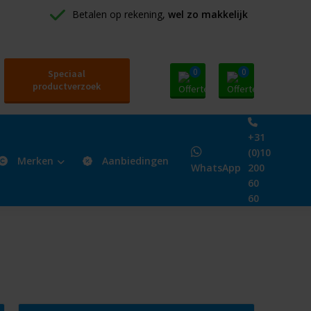
Betalen op rekening, 
wel zo makkelijk
0
0
Speciaal
productverzoek
+31
(0)10
Merken
Aanbiedingen
WhatsApp
200
60
60