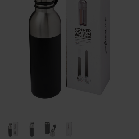
Huis & Lifestyle
Outdoor & Vrije Tijd
Auto & Veiligheid
Gezondheid & Verzorging
Paraplu's
Cadeaubonnen