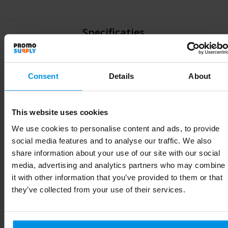
Specificaties
Specificaties
Consent
Details
About
Artikelnummer
10058800
This website uses cookies
Merk
We use cookies to personalise content and ads, to provide
social media features and to analyse our traffic. We also
Gewicht
343 g
share information about your use of our site with our social
Materiaal
Roestvrij staal
media, advertising and analytics partners who may combine
it with other information that you’ve provided to them or that
Diameter
7.5 cm
they’ve collected from your use of their services.
EAN-code
8713159351498