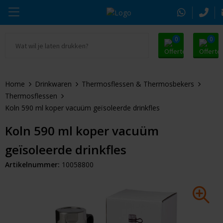
0
0
Ga naar Promosnoepje.nl
Parker
Kantoorartikelen
Oranje artikelen
Home
Drinkwaren
Thermosflessen & Thermosbekers
Alle promosnoepje
Thule
Drinkwaren
Zomer
Thermosflessen
Koln 590 ml koper vacuüm geïsoleerde drinkfles
Moleskine
Kleding & Textiel
Pasen
Koln 590 ml koper vacuüm
Alle merken
Tassen & Reizen
Kerst
geïsoleerde drinkfles
Elektronica & Gadgets
Eindejaarsgeschenken
Artikelnummer:
10058800
Alle geefmomenten
Beurs & Event
Sleutelhangers & Tools