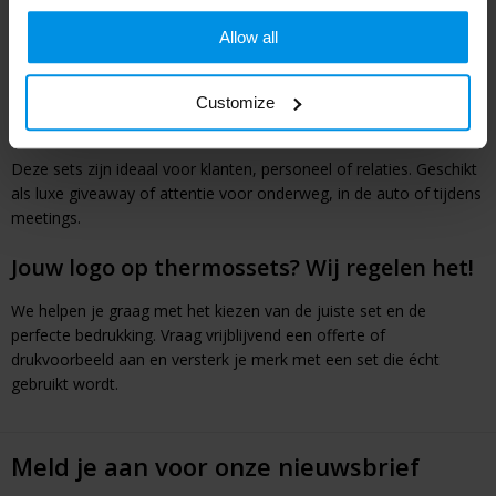
Een set met thermosfles en drinkbeker biedt comfort en gemak,
Allow all
met jouw merk steeds in zicht. Een duurzaam en gewaardeerd
geschenk dat blijft hangen.
Customize
Thermossets als promotiemiddel
Deze sets zijn ideaal voor klanten, personeel of relaties. Geschikt
als luxe giveaway of attentie voor onderweg, in de auto of tijdens
meetings.
Jouw logo op thermossets? Wij regelen het!
We helpen je graag met het kiezen van de juiste set en de
perfecte bedrukking. Vraag vrijblijvend een offerte of
drukvoorbeeld aan en versterk je merk met een set die écht
gebruikt wordt.
Meld je aan voor onze nieuwsbrief