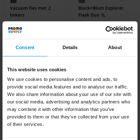
Vacuüm fles met 2
Black+Blum Explorer
bekers
Flask Duo 1L
Al vanaf
€ 22,08
Al vanaf
€ 41,96
4 werkdag(en)
4 werkdag(en)
Consent
Details
About
This website uses cookies
Thermos fles & beker sets bedrukken met
We use cookies to personalise content and ads, to
jouw logo
provide social media features and to analyse our traffic.
We also share information about your use of our site with
Laat thermossets bedrukken met jouw logo voor een complete
our social media, advertising and analytics partners who
en professionele uitstraling. Perfect als praktisch geschenk dat
may combine it with other information that you’ve
elke dag opnieuw gebruikt wordt.
provided to them or that they’ve collected from your use
of their services.
Waarom kiezen voor bedrukte
thermossets?