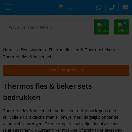
0
0
Ga naar Promosnoepje.nl
Parker
Kantoorartikelen
Oranje artikelen
Home
Drinkwaren
Thermosflessen & Thermosbekers
Alle promosnoepje
Thule
Drinkwaren
Zomer
Thermos fles & beker sets
Moleskine
Kleding & Textiel
Pasen
Toon filteropties
Alle merken
Tassen & Reizen
Kerst
Thermos fles & beker sets
bedrukken
Elektronica & Gadgets
Eindejaarsgeschenken
Alle geefmomenten
Beurs & Event
Thermos fles & beker sets bedrukken met jouw logo is een
stijlvolle en praktische manier om je merk dagelijks onder de
aandacht te brengen. Deze complete sets zijn ideaal als luxe
Sleutelhangers & Tools
relatiegeschenk, duurzaam kerstpakket of praktische giveaway