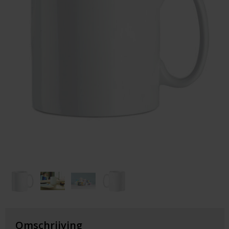
Huis & Lifestyle
Outdoor & Vrije Tijd
Auto & Veiligheid
Gezondheid & Verzorging
Paraplu's
Cadeaubonnen
Omschrijving