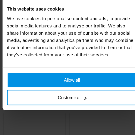
Gewicht
400 g
This website uses cookies
Materiaal
Keramiek Aardewerk
We use cookies to personalise content and ads, to provide
social media features and to analyse our traffic. We also
Kleur
Wit
share information about your use of our site with our social
media, advertising and analytics partners who may combine
Afmeting
Ø8X9,5 CM
it with other information that you’ve provided to them or that
Hoogte
9.5 cm
they’ve collected from your use of their services.
Breedte
8 cm
Allow all
Gerelateerde producten
Customize