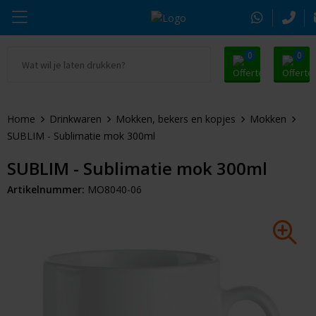
0
0
Ga naar Promosnoepje.nl
Parker
Kantoorartikelen
Oranje artikelen
Home
Drinkwaren
Mokken, bekers en kopjes
Mokken
Alle promosnoepje
Thule
Drinkwaren
Zomer
SUBLIM - Sublimatie mok 300ml
Moleskine
Kleding & Textiel
Pasen
SUBLIM - Sublimatie mok 300ml
Artikelnummer:
MO8040-06
Alle merken
Tassen & Reizen
Kerst
Elektronica & Gadgets
Eindejaarsgeschenken
Alle geefmomenten
Beurs & Event
Sleutelhangers & Tools