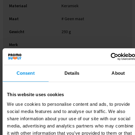
Materiaal
Keramiek
Maat
# Geen maat
Gewicht
293 g
Merk
EAN-code
8785260187914
Artikelnummer
263022-002999999
Consent
Details
About
Kleur
wit
This website uses cookies
Soort
Standaard uitvoering
We use cookies to personalise content and ads, to provide
Hoogte
9.4 cm
social media features and to analyse our traffic. We also
share information about your use of our site with our social
media, advertising and analytics partners who may combine
it with other information that you’ve provided to them or that