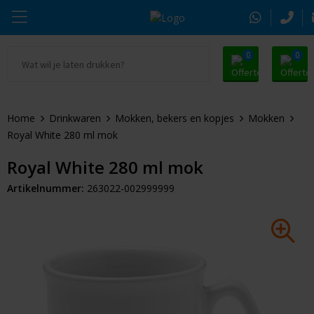
0
0
Ga naar Promosnoepje.nl
Parker
Kantoorartikelen
Oranje artikelen
Home
Drinkwaren
Mokken, bekers en kopjes
Mokken
Alle promosnoepje
Thule
Drinkwaren
Zomer
Royal White 280 ml mok
Moleskine
Kleding & Textiel
Pasen
Royal White 280 ml mok
Artikelnummer:
263022-002999999
Alle merken
Tassen & Reizen
Kerst
Elektronica & Gadgets
Eindejaarsgeschenken
Alle geefmomenten
Beurs & Event
Sleutelhangers & Tools