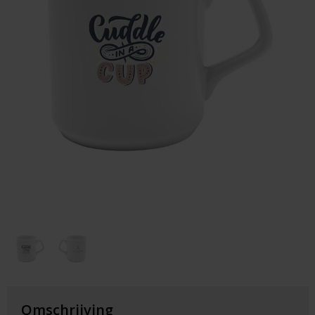
Huis & Lifestyle
Outdoor & Vrije Tijd
Auto & Veiligheid
Gezondheid & Verzorging
Paraplu's
Cadeaubonnen
Omschrijving