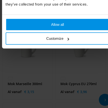
Gerelateerde producten
they’ve collected from your use of their services.
Allow all
Customize
Mok Marseille 300ml
Mok Cyprus EU 270ml
Al vanaf
€ 3,15
Al vanaf
€ 3,96