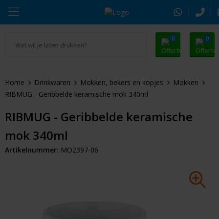
0
0
Ga naar Promosnoepje.nl
Parker
Kantoorartikelen
Oranje artikelen
Home
Drinkwaren
Mokken, bekers en kopjes
Mokken
Alle promosnoepje
Thule
Drinkwaren
Zomer
RIBMUG - Geribbelde keramische mok 340ml
Moleskine
Kleding & Textiel
Pasen
RIBMUG - Geribbelde keramische
mok 340ml
Alle merken
Tassen & Reizen
Kerst
Artikelnummer:
MO2397-06
Elektronica & Gadgets
Eindejaarsgeschenken
Alle geefmomenten
Beurs & Event
Sleutelhangers & Tools