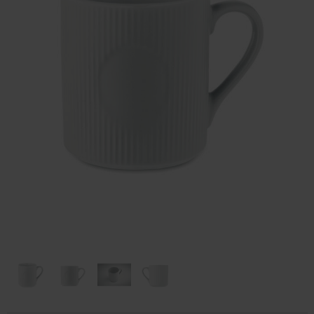
Huis & Lifestyle
Outdoor & Vrije Tijd
Auto & Veiligheid
Gezondheid & Verzorging
Paraplu's
Cadeaubonnen