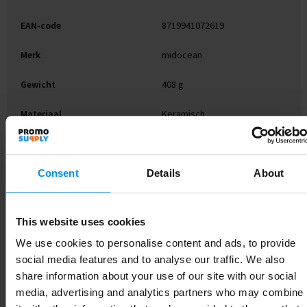
EAN-code
8719941072619
Merk
midocean
Gewicht
408 g
Materiaal
Keramisch
Kleur
Wit
Afmeting
Ø8,7X9,5 CM
Consent
Details
About
Hoogte
10.5 cm
This website uses cookies
Breedte
9.5 cm
We use cookies to personalise content and ads, to provide
social media features and to analyse our traffic. We also
Lengte
11.5 cm
share information about your use of our site with our social
media, advertising and analytics partners who may combine