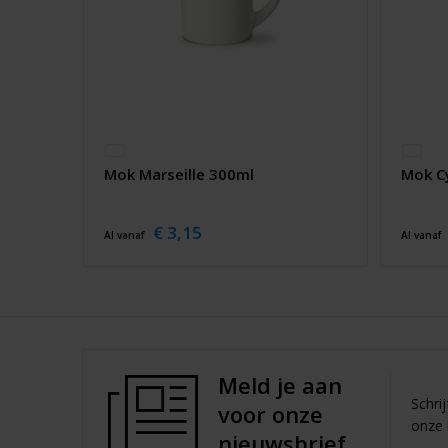
Mok Marseille 300ml
Mok C
€ 3,15
Al vanaf
Al vanaf
Meld je aan
Schri
voor onze
onze 
nieuwsbrief