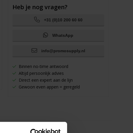
Heb je nog vragen?
+31 (0)10 200 60 60
WhatsApp
info@promosupply.nl
Binnen no-time antwoord
Altijd persoonlijk advies
Direct een expert aan de lijn
Gewoon even appen = geregeld