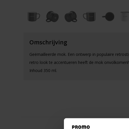
Omschrijving
Geëmailleerde mok. Een ontwerp in populaire retrosti
retro look te accentueren heeft de mok onvolkomen
Inhoud 350 ml.