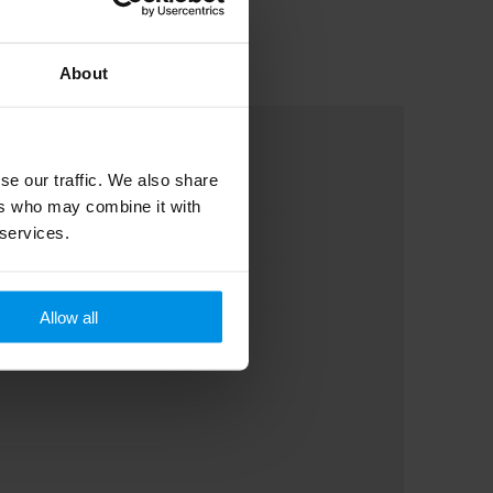
About
se our traffic. We also share
ers who may combine it with
 services.
Allow all