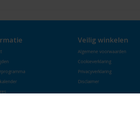
ormatie
Veilig winkelen
t
Algemene voorwaarden
ijden
Cookieverklaring
erprogramma
Privacyverklaring
kalender
Disclaimer
res