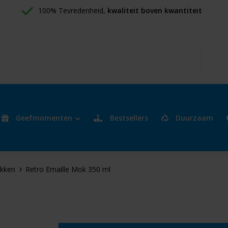
100% Tevredenheid, 
kwaliteit boven kwantiteit
Geefmomenten
Bestsellers
Duurzaam
kken
Retro Emaille Mok 350 ml