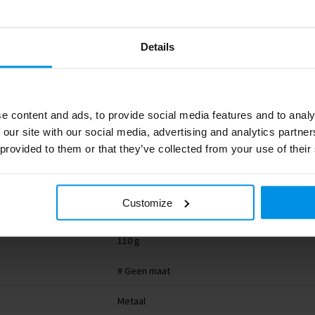
Details
e content and ads, to provide social media features and to analy
402.1239
 our site with our social media, advertising and analytics partn
 provided to them or that they’ve collected from your use of their
260853-040999999
8785260169460
Customize
110 g
# Geen maat
Metaal