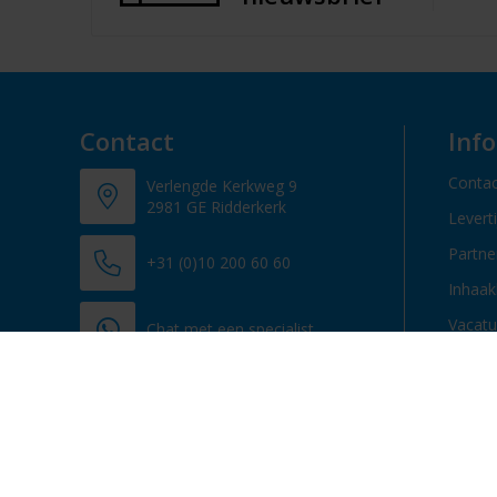
Contact
Inf
Contac
Verlengde Kerkweg 9
2981 GE Ridderkerk
Levert
Partn
+31 (0)10 200 60 60
Inhaak
Vacatu
Chat met een specialist
info@promosupply.nl
Contacteer ons