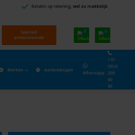
Betalen op rekening, 
wel zo makkelijk
0
0
Speciaal
productverzoek
+31
(0)10
Merken
Aanbiedingen
WhatsApp
200
60
60