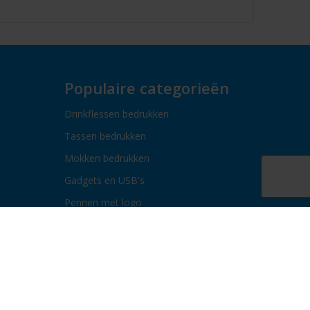
Populaire categorieën
Drinkflessen bedrukken
Tassen bedrukken
Mokken bedrukken
Gadgets en USB's
Pennen met logo
Paraplu's bedrukken
Bidons bedrukken