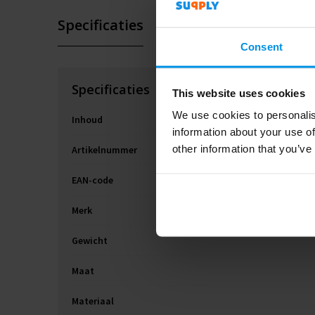
Specificaties
Consent
Specificaties
This website uses cookies
We use cookies to personalis
Inhoud
information about your use of
other information that you’ve
Artikelnummer
EAN-code
Merk
Gewicht
Maat
Materiaal