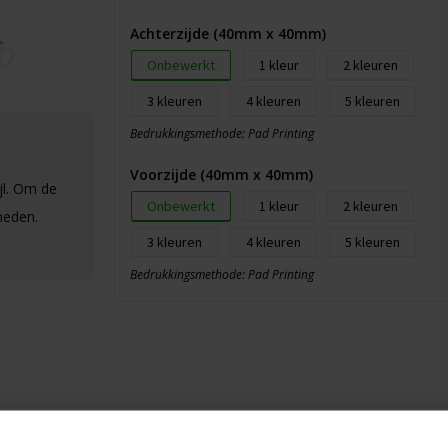
Achterzijde (40mm x 40mm)
Onbewerkt
1
2
3
4
5
Bedrukkingsmethode: Pad Printing
Voorzijde (40mm x 40mm)
jl. Om de
Onbewerkt
1
2
heden.
3
4
5
Bedrukkingsmethode: Pad Printing