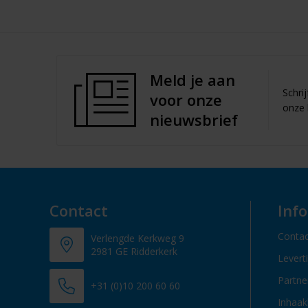
Meld je aan
Schri
voor onze
onze 
nieuwsbrief
Contact
Inf
Contac
Verlengde Kerkweg 9
2981 GE Ridderkerk
Levert
Partn
+31 (0)10 200 60 60
Inhaak