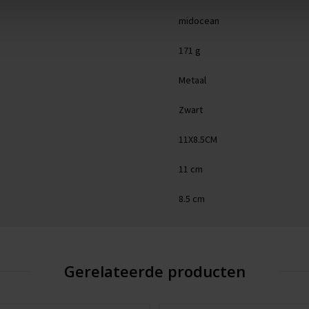
midocean
171 g
Metaal
Zwart
11X8.5CM
11 cm
8.5 cm
Gerelateerde producten