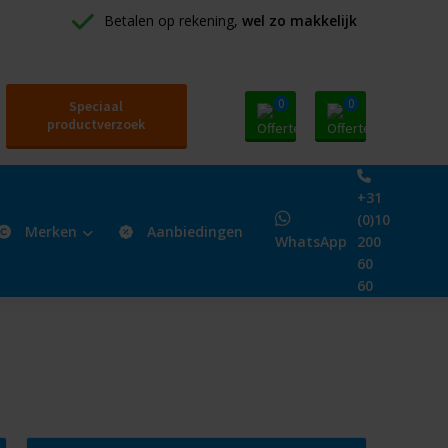
Betalen op rekening, 
wel zo makkelijk
0
0
Speciaal
productverzoek
+31
(0)10
Merken
Aanbiedingen
WhatsApp
200
60
60