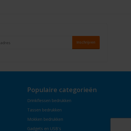
Populaire categorieën
Drinkflessen bedrukken
Tassen bedrukken
Mokken bedrukken
Gadgets en USB's