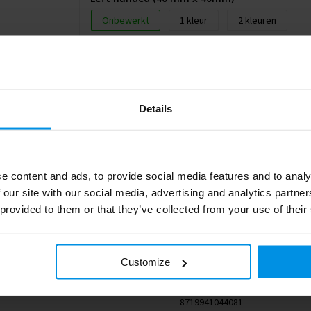
Onbewerkt
1
2
Bedrukkingsmethode: Pad printing
Details
e content and ads, to provide social media features and to analy
 our site with our social media, advertising and analytics partn
 provided to them or that they’ve collected from your use of their
0.999
Customize
MO9756-03
8719941044081