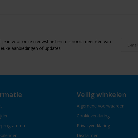
jf je in voor onze nieuwsbrief en mis nooit meer één van
leuke aanbiedingen of updates.
ormatie
Veilig winkelen
t
Algemene voorwaarden
ijden
Cookieverklaring
erprogramma
Privacyverklaring
kalender
Disclaimer